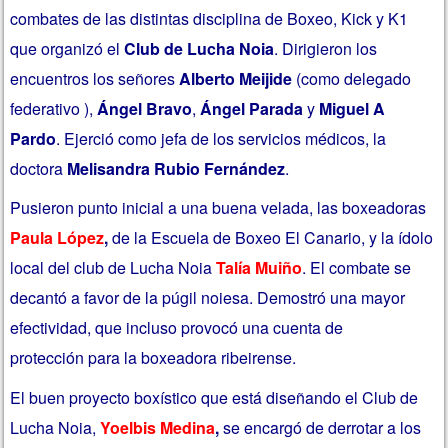
combates de las distintas disciplina de Boxeo, Kick y K1
que organizó el
Club de Lucha Noia
. Dirigieron los
encuentros los señores
Alberto Meijide
(como delegado
federativo ),
Ángel Bravo
,
Ángel Parada
y
Miguel A
Pardo
. Ejerció como jefa de los servicios médicos, la
doctora
Melisandra Rubio Fernández
.
Pusieron punto inicial a una buena velada, las boxeadoras
Paula López
,
de la Escuela de Boxeo El Canario, y la ídolo
local del club de Lucha Noia
Talía Muiño
. El combate se
decantó a favor de la púgil noiesa. Demostró una mayor
efectividad, que incluso provocó una cuenta de
protección para la boxeadora ribeirense.
El buen proyecto boxístico que está diseñando el Club de
Lucha Noia,
Yoelbis Medina
,
se encargó de
derrotar a los