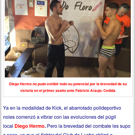
Diego Hermo no pudo exhibir todo su potencial por la brevedad de su
victoria en el primer asalto ante Fabricio Araujo. Cedida
Ya en la modalidad de Kick, el abarrotado polideportivo
noies comenzó a vibrar con las evoluciones del púgil
local
Diego Hermo
.
Pero la brevedad del combate les supo
a poco, ya que el
fighter
del Club de Lucha obligó a