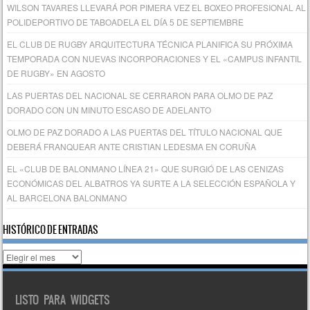
WILSON TAVARES LLEVARÁ POR PIMERA VEZ EL BOXEO PROFESIONAL AL
POLIDEPORTIVO DE TABOADELA EL DÍA 5 DE SEPTIEMBRE
EL CLUB DE RUGBY ARQUITECTURA TÉCNICA PLANIFICA SU PRÓXIMA
TEMPORADA CON NUEVAS INCORPORACIONES Y EL «CAMPUS INFANTIL
DE RUGBY» EN AGOSTO
LAS PUERTAS DEL NACIONAL SE CERRARON PARA OLMO DE PAZ
DORADO CON UN MINUTO ESCASO DE ADELANTO
OLMO DE PAZ DORADO A LAS PUERTAS DEL TÍTULO NACIONAL QUE
DEBERÁ FRANQUEAR ANTE CRISTIAN LEDESMA EN CORUÑA
EL «CLUB DE BALONMANO LÍNEA 21» QUE SURGIÓ DE LAS CENIZAS
ECONÓMICAS DEL ALBATROS YA SURTE A LA SELECCIÓN ESPAÑOLA Y
AL BARCELONA BALONMANO
HISTÓRICO DE ENTRADAS
Histórico
de
entradas
LISTO PARA WIDGETS