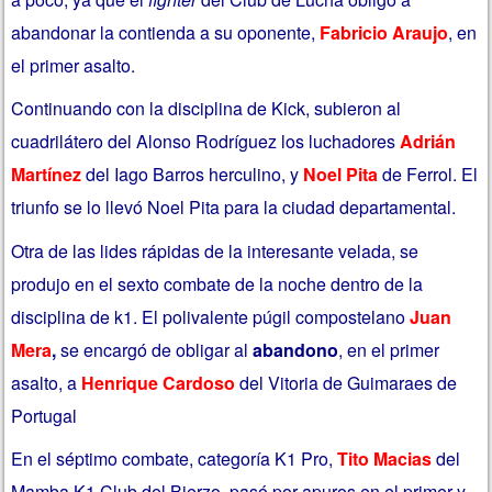
abandonar la contienda a su oponente,
Fabricio Araujo
, en
el primer asalto.
Continuando con la disciplina de Kick, subieron al
cuadrilátero del Alonso Rodríguez los luchadores
Adrián
Martínez
del Iago Barros herculino, y
Noel Pita
de Ferrol. El
triunfo se lo llevó Noel Pita para la ciudad departamental.
Otra de las lides rápidas de la interesante velada, se
produjo en el sexto combate de la noche dentro de la
disciplina de k1. El polivalente púgil compostelano
Juan
Mera
,
se encargó de obligar al
abandono
, en el primer
asalto, a
Henrique Cardoso
del Vitoria de Guimaraes de
Portugal
En el séptimo combate, categoría K1 Pro,
Tito Macias
del
Mamba K1 Club del Bierzo, pasó por apuros en el primer y