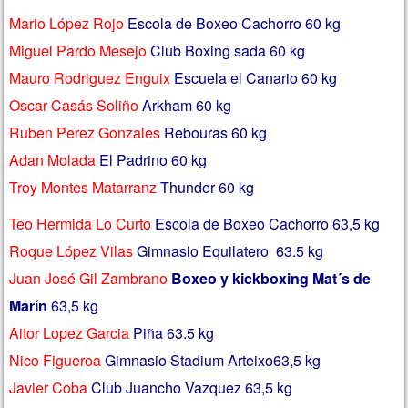
Mario López Rojo
Escola de Boxeo Cachorro 60 kg
Miguel Pardo Mesejo
Club Boxing sada 60 kg
Mauro Rodriguez Enguix
Escuela el Canario 60 kg
Oscar Casás Soliño
Arkham 60 kg
Ruben Perez Gonzales
Rebouras 60 kg
Adan Molada
El Padrino 60 kg
Troy Montes Matarranz
Thunder 60 kg
Teo Hermida Lo Curto
Escola de Boxeo Cachorro 63,5 kg
Roque López Vilas
Gimnasio Equilatero 63.5 kg
Juan José Gil Zambrano
Boxeo y kickboxing Mat´s de
Marín
63,5 kg
Aitor Lopez Garcia
Piña 63.5 kg
Nico Figueroa
Gimnasio Stadium Arteixo63,5 kg
Javier Coba
Club Juancho Vazquez 63,5 kg