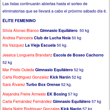
Las listas continuarán abiertas hasta el sorteo de
eliminatorias que se llevará a cabo el próximo sábado día 6.
ÉLITE FEMENINO
Silvia Alonso Blanco
Gimnasio Equilátero
50 kg
Andrea Painceira
Club de Lucha Noia
50 kg
Iria Vazquez
La Vieja Escuela
50 kg.
Jessica Longueira Brandariz
Escola de Boxeo Cachorro
52 kg
Mar Prieto Outeda
Gimnasio Equilátero
52 kg
Carla Rodriguez Gonzalez
Kick Narón
52 kg
Sara Álvarez
Turbo Box Orense
52 kg.
Alejandra Freire Armesto
EK Boxing
57 kg
Carla Fernández Fernández
Gimnasio Equilátero
57 kg
Maria Nahir Rodriguez Gonzales
Kick Narón
57 kg