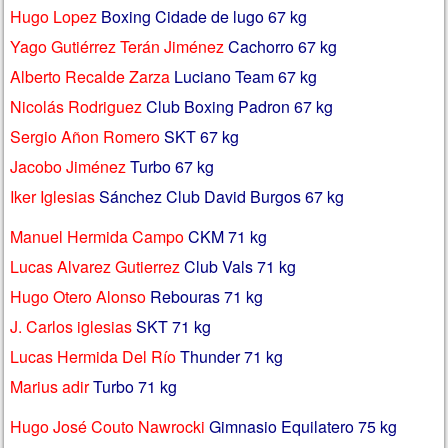
Hugo Lopez
Boxing Cidade de lugo 67 kg
Yago Gutiérrez Terán Jiménez
Cachorro 67 kg
Alberto Recalde Zarza
Luciano Team 67 kg
Nicolás Rodriguez
Club Boxing Padron 67 kg
Sergio Añon Romero
SKT 67 kg
Jacobo Jiménez
Turbo 67 kg
Iker Iglesias
Sánchez Club David Burgos 67 kg
Manuel Hermida Campo
CKM 71 kg
Lucas Alvarez Gutierrez
Club Vals 71 kg
Hugo Otero Alonso
Rebouras 71 kg
J. Carlos iglesias
SKT 71 kg
Lucas Hermida Del Río
Thunder 71 kg
Marius adir
Turbo 71 kg
Hugo José Couto Nawrocki
Gimnasio Equilatero 75 kg