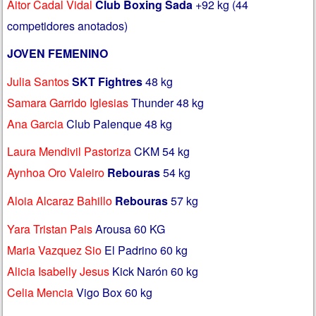
Aitor Cadal Vidal
Club Boxing Sada
+92 kg (44
competidores anotados)
JOVEN FEMENINO
Julia Santos
SKT Fightres
48 kg
Samara Garrido Iglesias
Thunder 48 kg
Ana Garcia
Club Palenque 48 kg
Laura Mendivil Pastoriza
CKM 54 kg
Aynhoa Oro Valeiro
Rebouras
54 kg
Aloia Alcaraz Bahillo
Rebouras
57 kg
Yara Tristan Pais
Arousa 60 KG
Maria Vazquez Sio
El Padrino 60 kg
Alicia Isabelly Jesus
Kick Narón 60 kg
Celia Mencia
Vigo Box 60 kg