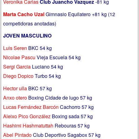
Veronika Carias
Club Juancho Vazquez
-81 kg
Marta Cacho Uzal
Gimnasio Equilatero +81 kg (12
competidoras anotadas)
JOVEN MASCULINO
Luis Seren
BKC 54 kg
Nicolae Pascu
Vieja Escuela 54 kg
Sergi Garcia
Luciano 54 kg
Diego Dopico
Turbo 54 kg
Hector ulla
BKC 57 kg
Anxo otero
Boxing Cidade de lugo 57 kg
Lucas Fernández Barcón
Cachorro 57 kg
Aleixo Pico González
Boxing sada 57 kg
Hashimi Hashmatuttah
Rebouras 57 kg
Abel Pintado
Club Deportivo Sagabox 57 kg