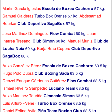
Martín Garcia iglesias
Escola de Boxeo Cachorro
57 kg.
Samuel Calderas
Turbo Box Orense 57 kg.
Abdesamad
Bourkar
Club Deportivo SagaBox
57 kg.
José Martínez Domínguez
Flow Combat
60 kg.
Juan
Iñarrea Tresandi
Club Simon
60 kg.
Manuel Muñiz
Club de
Lucha Noia
60 kg.
Borja Brao Copero
Club Deportivo
SagaBox
60 k
Anxo González Pérez
Escola de Boxeo Cachorro
63.5 kg
Hugo Polo Dubra
Club Boxing Sada
63,5 kg
Denzel Enrique Cárdenas
Gutiérrez
Flow Combat
63,5 kg
Ismael Riveiro Sampedro
Luciano Team
63,5 kg
Anxo Martinez Touriño
Gimnasio Simon
63.5 kg
Luis Arturo «Vene»
Turbo Box Orense
63,5 kg
Daniel Felipe Avila
Piña Team Boxing Club
63,5 kg