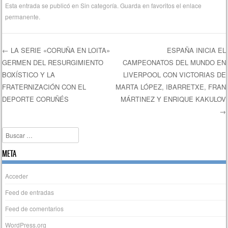
Esta entrada se publicó en
Sin categoría
. Guarda en favoritos el
enlace
permanente
.
←
LA SERIE «CORUÑA EN LOITA»
ESPAÑA INICIA EL
GERMEN DEL RESURGIMIENTO
CAMPEONATOS DEL MUNDO EN
Navegación de entradas
BOXÍSTICO Y LA
LIVERPOOL CON VICTORIAS DE
FRATERNIZACIÓN CON EL
MARTA LÓPEZ, IBARRETXE, FRAN
DEPORTE CORUÑÉS
MÁRTINEZ Y ENRIQUE KAKULOV
→
Buscar
META
Acceder
Feed de entradas
Feed de comentarios
WordPress.org