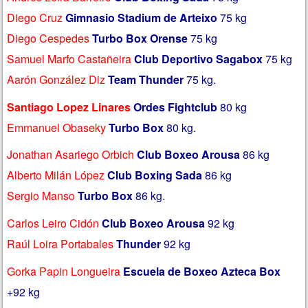
Diego Cruz
Gimnasio Stadium de Arteixo
75 kg
Diego Cespedes
Turbo Box Orense
75 kg
Samuel Marfo Castañeira
Club Deportivo Sagabox
75 kg
Aarón González Diz
Team Thunder
75 kg.
Santiago Lopez Linares
Ordes Fightclub
80 kg
Emmanuel Obaseky
Turbo Box
80 kg.
Jonathan Asariego Orbich
Club Boxeo Arousa
86 kg
Alberto Milán López
Club Boxing Sada
86 kg
Sergio Manso
Turbo Box
86 kg.
Carlos Leiro Cidón
Club Boxeo Arousa
92 kg
Raúl Loira Portabales
Thunder
92 kg
Gorka Papin Longueira
Escuela de Boxeo Azteca Box
+92 kg