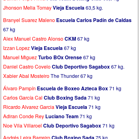
Jhonson Melia Tomay
Vieja Escuela
63,5 kg.
Branyel Suarez Maleno
Escuela Carlos Padín de Caldas
67 kg
Alex Manuel Castro Alonso
CKM
67 kg
Izzan Lopez
Vieja Escuela
67 kg
Manuel Miguez
Turbo BOx Orense
67 kg
Daniel Castro Covelo
Club Deportivo Sagabox
67 kg.
Xabier Abal Mosteiro
The Thunder 67 kg
Álvaro Pampín
Escuela de Boxeo Azteca Box
71 kg
Carlos García Cal
Club Boxing Sada
71 kg
Ricardo Alvarez Garcia
Vieja Escuela
71 kg
Adiran Conde Rey
Luciano Team
71 kg
Noe Vila Villaroel
Club Deportivo Sagabox
71 kg
Andrés Leira Barreiro
Club Boxing Sada
75 kg