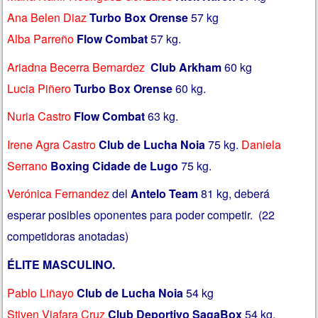
Ana Belen Diaz
Turbo Box Orense
57 kg
Alba Parreño
Flow Combat
57 kg.
Ariadna Becerra Bernardez
Club Arkham
60 kg
Lucia Piñero
Turbo Box Orense
60 kg.
Nuria Castro
Flow Combat
63 kg.
Irene Agra Castro
Club de Lucha Noia
75 kg.
Daniela
Serrano
Boxing Cidade de Lugo
75 kg.
Verónica Fernandez
del
Antelo Team
81 kg, deberá
esperar posibles oponentes para poder competir. (22
competidoras anotadas)
ÉLITE MASCULINO.
Pablo Liñayo
Club de Lucha Noia
54 kg
Stiven Viafara Cruz
Club Deportivo SagaBox
54 kg.