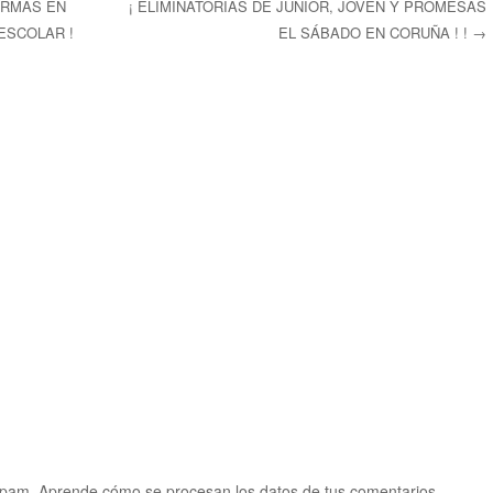
ORMAS EN
¡ ELIMINATORIAS DE JUNIOR, JOVEN Y PROMESAS
ESCOLAR !
EL SÁBADO EN CORUÑA ! !
→
ntradas
 spam.
Aprende cómo se procesan los datos de tus comentarios.