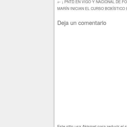
←
¡ PNTD EN VIGO Y NACIONAL DE F
MARÍN INICIAN EL CURSO BOXÍSTICO 
Navegación de e
Deja un comentario
Este sitio usa Akismet para reducir el