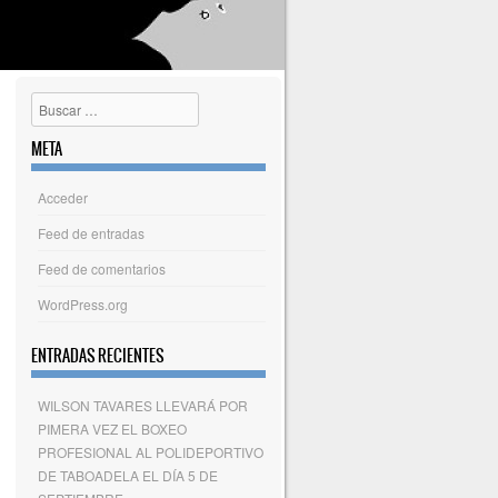
Buscar
META
Acceder
Feed de entradas
Feed de comentarios
WordPress.org
ENTRADAS RECIENTES
WILSON TAVARES LLEVARÁ POR
PIMERA VEZ EL BOXEO
PROFESIONAL AL POLIDEPORTIVO
DE TABOADELA EL DÍA 5 DE