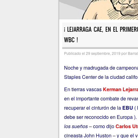
¡ LEJARRAGA CAE, EN EL PRIMERO
WBC !
Publicado el
29 septiembre, 2019
por
Barral
Noche y madrugada de campeonato
Staples Center de la ciudad calif
En tierras vascas
Kerman Lejarr
en el importante combate de reva
recuperar el cinturón de la
EBU
(
debe ser reconocido en Europa )
los sueños
– como dijo
Carlos Utr
cineasta John Huston – y que el v