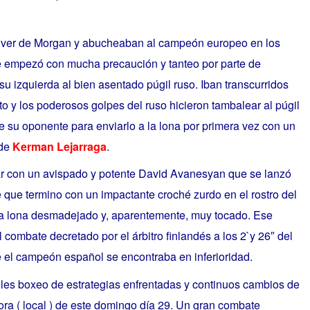
olver de Morgan y abucheaban al campeón europeo en los
empezó con mucha precaución y tanteo por parte de
u izquierda al bien asentado púgil ruso. Iban transcurridos
to y los poderosos golpes del ruso hicieron tambalear al púgil
e su oponente para enviarlo a la lona por primera vez con un
 de
Kerman Lejarraga
.
ar con un avispado y potente David Avanesyan que se lanzó
e que termino con un impactante croché zurdo en el rostro del
la lona desmadejado y, aparentemente, muy tocado. Ese
l combate decretado por el árbitro finlandés a los 2`y 26″ del
ue el campeón español se encontraba en inferioridad.
les boxeo de estrategias enfrentadas y continuos cambios de
hora ( local ) de este domingo día 29. Un gran combate