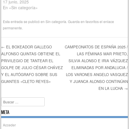
17 junio, 2025
En «Sin categoría»
Esta entrada se publicó en
Sin categoría
. Guarda en favoritos el
enlace
permanente
.
←
EL BOXEADOR GALLEGO
CAMPEONATOS DE ESPAÑA 2025 /
ALFONSO QUINTAS OBTIENE EL
LAS FÉMINAS MAR PRIETO,
Navegación de entradas
PRIVILEGIO DE TANTEAR EL
SILVIA ALONSO E IRIA VÁZQUEZ
GOLPE DE JULIO CÉSAR CHÁVEZ
ELIMINADAS POR ANDALUCIA /
Y EL AUTÓGRAFO SOBRE SUS
LOS VARONES ANGELO VASQUEZ
GUANTES «CLETO REYES»
Y JUANCA ALONSO CONTINÚAN
EN LA LUCHA
→
Buscar
META
Acceder