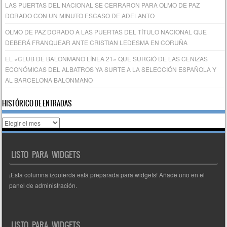
LAS PUERTAS DEL NACIONAL SE CERRARON PARA OLMO DE PAZ
DORADO CON UN MINUTO ESCASO DE ADELANTO
OLMO DE PAZ DORADO A LAS PUERTAS DEL TÍTULO NACIONAL QUE
DEBERÁ FRANQUEAR ANTE CRISTIAN LEDESMA EN CORUÑA
EL «CLUB DE BALONMANO LÍNEA 21» QUE SURGIÓ DE LAS CENIZAS
ECONÓMICAS DEL ALBATROS YA SURTE A LA SELECCIÓN ESPAÑOLA Y
AL BARCELONA BALONMANO
HISTÓRICO DE ENTRADAS
Histórico
de
entradas
LISTO PARA WIDGETS
¡Esta columna izquierda está preparada para widgets! Añade uno en el
panel de administración.
LISTO PARA WIDGETS