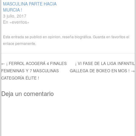
MASCULINA PARTE HACIA
MURCIA !
3 julio, 2017
En «eventos»
Esta entrada se publicó en
opinion
,
reseña biográfica
. Guarda en favoritos el
enlace permanente
.
←
¡ FERROL ACOGERÁ 4 FINALES
¡ VI FASE DE LA LIGA INFANTIL
FEMENINAS Y 7 MASCULINAS
GALLEGA DE BOXEO EN MOS !
→
Navegación de entradas
CATEGORÍA ÉLITE !
Deja un comentario