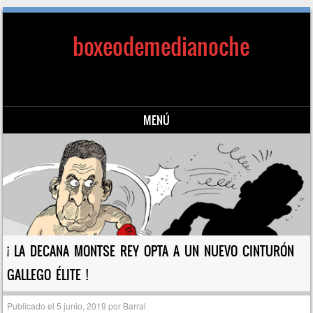
boxeodemedianoche
MENÚ
Saltar al contenido
¡ LA DECANA MONTSE REY OPTA A UN NUEVO CINTURÓN
GALLEGO ÉLITE !
Publicado el
5 junio, 2019
por
Barral