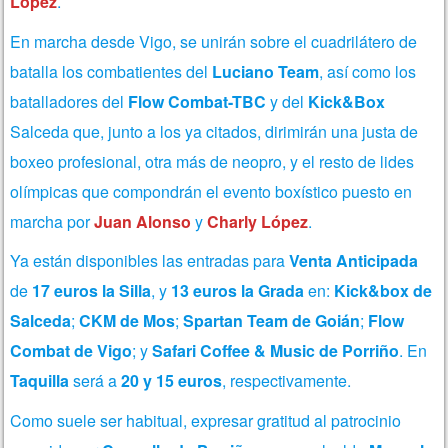
López
.
En marcha desde Vigo, se unirán sobre el cuadrilátero de
batalla los combatientes del
Luciano Team
, así como los
batalladores del
Flow Combat-TBC
y del
Kick&Box
Salceda que, junto a los ya citados, dirimirán una justa de
boxeo profesional, otra más de neopro, y el resto de lides
olímpicas que compondrán el evento boxístico puesto en
marcha por
Juan Alonso
y
Charly López
.
Ya están disponibles las entradas para
Venta Anticipada
de
17 euros la Silla
, y
13 euros la Grada
en:
Kick&box de
Salceda
;
CKM de Mos
;
Spartan Team de Goián
;
Flow
Combat de Vigo
; y
Safari Coffee & Music de Porriño
. En
Taquilla
será a
20 y 15 euros
, respectivamente.
Como suele ser habitual, expresar gratitud al patrocinio