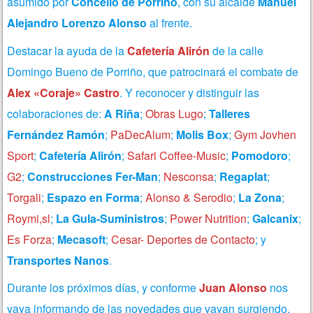
asumido por
Concello de Porriño
, con su alcalde
Manuel
Alejandro Lorenzo Alonso
al frente.
Destacar la ayuda de la
Cafetería Alirón
de la calle
Domingo Bueno de Porriño, que patrocinará el combate de
Alex «Coraje» Castro
. Y reconocer y distinguir las
colaboraciones de:
A Riña
;
Obras Lugo
;
Talleres
Fernández Ramón
;
PaDecAlum
;
Molis Box
;
Gym Jovhen
Sport
;
Cafetería Alirón
;
Safari Coffee-Music
;
Pomodoro
;
G2
;
Construcciones Fer-Man
;
Nesconsa
;
Regaplat
;
Torgali
;
Espazo en Forma
;
Alonso & Serodio
;
La Zona
;
Roymi,sl
;
La Gula-Suministros
;
Power Nutrition
;
Galcanix
;
Es Forza
;
Mecasoft
;
Cesar- Deportes de Contacto
; y
Transportes Nanos
.
Durante los próximos días, y conforme
Juan Alonso
nos
vaya informando de las novedades que vayan surgiendo,