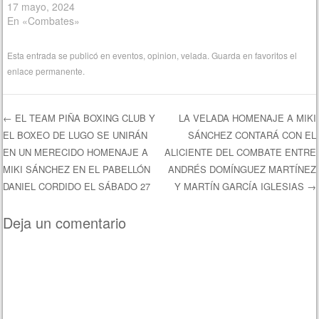
17 mayo, 2024
En «Combates»
Esta entrada se publicó en
eventos
,
opinion
,
velada
. Guarda en favoritos el
enlace permanente
.
←
EL TEAM PIÑA BOXING CLUB Y
LA VELADA HOMENAJE A MIKI
EL BOXEO DE LUGO SE UNIRÁN
SÁNCHEZ CONTARÁ CON EL
Navegación de entradas
EN UN MERECIDO HOMENAJE A
ALICIENTE DEL COMBATE ENTRE
MIKI SÁNCHEZ EN EL PABELLÓN
ANDRÉS DOMÍNGUEZ MARTÍNEZ
DANIEL CORDIDO EL SÁBADO 27
Y MARTÍN GARCÍA IGLESIAS
→
Deja un comentario