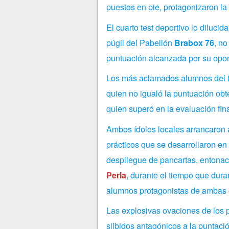
puestos en pie, protagonizaron la 
El cuarto test deportivo lo dilucid
púgil del Pabellón
Brabox 76
, no
puntuación alcanzada por su op
Los más aclamados alumnos del i
quien no igualó la puntuación ob
quien superó en la evaluación fin
Ambos ídolos locales arrancaron a
prácticos que se desarrollaron en 
despliegue de pancartas, entonac
Perla
, durante el tiempo que durar
alumnos protagonistas de ambas c
Las explosivas ovaciones de los p
silbidos antagónicos a la puntació