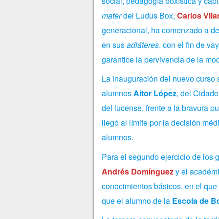
social, pedagogía boxística y capt
mater
del Ludus Box,
Carlos Vila
generacional, ha comenzado a del
en sus
adláteres
, con el fin de v
garantice la pervivencia de la mod
La inauguración del nuevo curso s
alumnos
Aitor López
, del Cidad
del lucense, frente a la bravura p
llegó al límite por la decisión mé
alumnos.
Para
el segundo ejercicio de los
Andrés Domínguez
y el académ
conocimientos básicos, en el que 
que el alumno de la
Escola de B