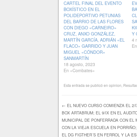
CARTEL FINAL DEL EVENTO
EV
BOXÍSTICO EN EL
BA
POLIDEPORTIVO PETUNIAS
CL
DEL BARRIO DE LAS FLORES
S
CON DIEGO «CARNEIRO»
KI
CRUZ, ANXO GONZÁLEZ,
Y 
MARTÍN GARCÍA, ADRIÁN «EL
4 
FLACO» GARRIDO Y JUAN
En
MIGUEL «CÓNDOR»
SANMARTÍN
18 agosto, 2023
En «Combates»
Esta entrada se publicó en
opinion
,
Resulta
←
EL NUEVO CURSO COMIENZA EL 2/I
BOX ARTABRUM; EL 9/IX EN EL AUDIT
Navegación de e
MUNICIPAL DE PONFERRADA CON EL MF
CON LA VIEJA ESCUELA EN PORRIÑO; 
EL DG FIGTHER´S EN FERROL Y LA E