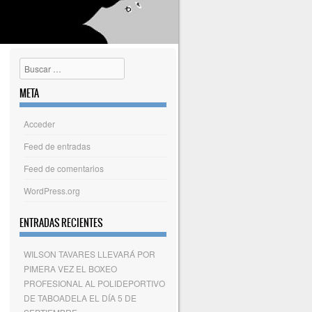
Buscar
META
Acceder
Feed de entradas
Feed de comentarios
WordPress.org
ENTRADAS RECIENTES
WILSON TAVARES LLEVARÁ POR
PIMERA VEZ EL BOXEO
PROFESIONAL AL POLIDEPORTIVO
DE TABOADELA EL DÍA 5 DE