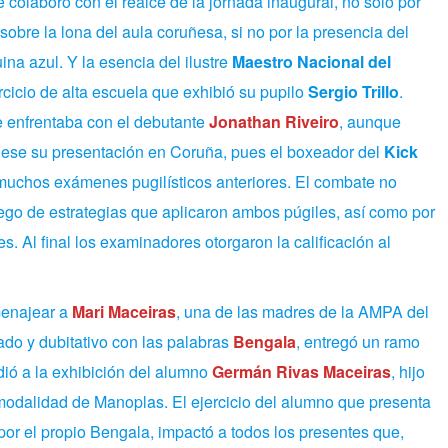
e colaboró con el realce de la jornada inaugural, no solo por
obre la lona del aula coruñesa, si no por la presencia del
ina azul. Y la esencia del ilustre
Maestro Nacional del
rcicio de alta escuela que exhibió su pupilo
Sergio Trillo
.
se enfrentaba con el debutante
Jonathan Riveiro
, aunque
uese su presentación en Coruña, pues el boxeador del
Kick
muchos exámenes pugilísticos anteriores. El combate no
juego de estrategias que aplicaron ambos púgiles, así como por
s. Al final los examinadores otorgaron la calificación al
menajear a
Mari Maceiras
, una de las madres de la AMPA del
ado y dubitativo con las palabras
Bengala
, entregó un ramo
dió a la exhibición del alumno
Germán Rivas Maceiras
, hijo
modalidad de Manoplas. El ejercicio del alumno que presenta
por el propio Bengala, impactó a todos los presentes que,