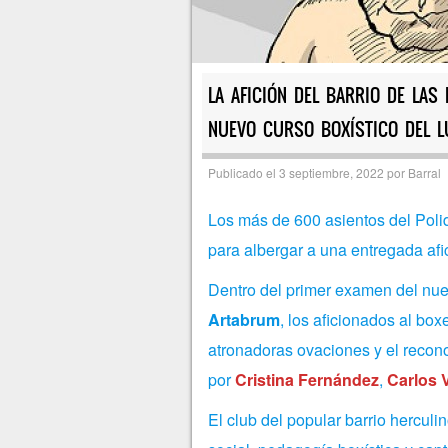
LA AFICIÓN DEL BARRIO DE LAS
NUEVO CURSO BOXÍSTICO DEL 
Publicado el
3 septiembre, 2022
por
Barral
Los más de 600 asientos del Polid
para albergar a una entregada afi
Dentro del primer examen del nuev
Artabrum
, los aficionados al bo
atronadoras ovaciones y el recono
por
Cristina Fernández
,
Carlos V
El club del popular barrio herculi