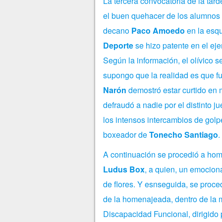
La tercera convocatoria de la tard
el buen quehacer de los alumnos s
decano
Paco Amoedo
en la esqu
Deporte
se hizo patente en el eje
Según la información, el olívico 
supongo que la realidad es que f
Narón
demostró estar curtido en 
defraudó a nadie por el distinto 
los intensos intercambios de golpe
boxeador de
Tonecho Santiago
.
A continuación se procedió a ho
Ludus Box
, a quien, un emocion
de flores. Y esnseguida, se proce
de la homenajeada, dentro de la 
Discapacidad Funcional, dirigido 