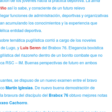
ación de los jóvenes hacia la práctica deportiva. La
alma
riño
así lo sabe, y consciente de un futuro relevo
egar funciones de administración, deportivas y organizativas
ayan acumulando los conocimientos y la experiencia que
élica entidad deportiva.
obre temática pugilística corrió a cargo de los noveles
e de Lugo, y
Luis Seren
del Brabox 76. Elegancia boxística
ugilística del riazoreño dentro de un bonito combate que no
dica RSC – IM.
Buenas perspectivas de futuro en ambos
 guantes, se dispuso de un nuevo examen entre el bravo
ico
Martín Iglesias
. De nuevo buena demostración de
la bravura del discípulo del
Brabox 76
obtuvo mejores notas
oxeo Cachorro
.