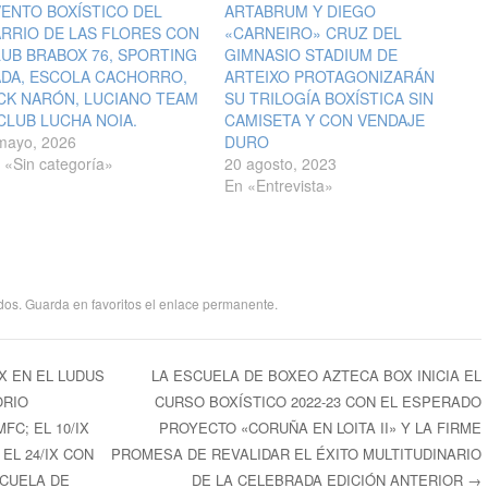
ENTO BOXÍSTICO DEL
ARTABRUM Y DIEGO
RRIO DE LAS FLORES CON
«CARNEIRO» CRUZ DEL
UB BRABOX 76, SPORTING
GIMNASIO STADIUM DE
ADA, ESCOLA CACHORRO,
ARTEIXO PROTAGONIZARÁN
CK NARÓN, LUCIANO TEAM
SU TRILOGÍA BOXÍSTICA SIN
CLUB LUCHA NOIA.
CAMISETA Y CON VENDAJE
mayo, 2026
DURO
 «Sin categoría»
20 agosto, 2023
En «Entrevista»
dos
. Guarda en favoritos el
enlace permanente
.
X EN EL LUDUS
LA ESCUELA DE BOXEO AZTECA BOX INICIA EL
ORIO
CURSO BOXÍSTICO 2022-23 CON EL ESPERADO
ntradas
C; EL 10/IX
PROYECTO «CORUÑA EN LOITA II» Y LA FIRME
EL 24/IX CON
PROMESA DE REVALIDAR EL ÉXITO MULTITUDINARIO
SCUELA DE
DE LA CELEBRADA EDICIÓN ANTERIOR
→