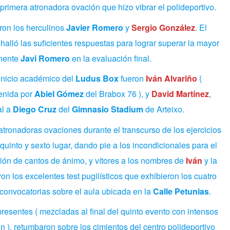
primera atronadora ovación que hizo vibrar el polideportivo.
aron los herculinos
Javier Romero
y
Sergio González
. El
 halló las suficientes respuestas para lograr superar la mayor
onente
Javi Romero
en la evaluación final.
nicio académico del
Ludus Box
fueron
Iván Alvariño
(
tenida por
Abiel Gómez
del Brabox 76 ), y
David Martínez
,
al a
Diego Cruz
del
Gimnasio Stadium
de Arteixo.
tronadoras ovaciones durante el transcurso de los ejercicios
quinto y sexto lugar, dando pie a los incondicionales para el
ión de cantos de ánimo, y vítores a los nombres de
Iván
y la
on los excelentes test pugilísticos que exhibieron los cuatro
onvocatorias sobre el aula ubicada en la
Calle Petunias
.
resentes ( mezcladas al final del quinto evento con intensos
n ), retumbaron sobre los cimientos del centro polideportivo