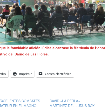
que la formidable afición lúdica alcanzase la Matrícula de Honor
ortivo
del Barrio de Las Flores
.
edIn
Imprimir
Correo electrónico
 EXCELENTES COMBATES
DAVID «LA PERLA»
MATEUR EN EL MAGNO
MARTÍNEZ DEL LUDUS BOX