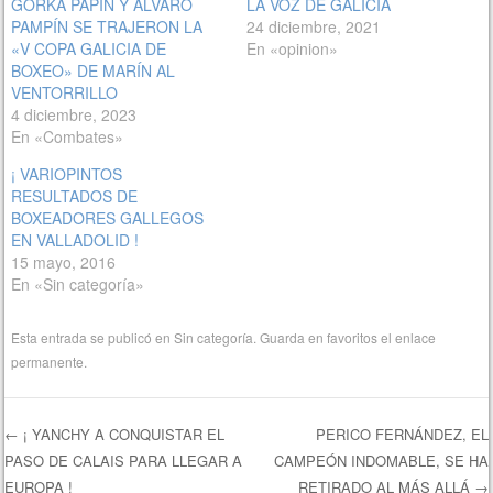
GORKA PAPIN Y ÁLVARO
LA VOZ DE GALICIA
PAMPÍN SE TRAJERON LA
24 diciembre, 2021
«V COPA GALICIA DE
En «opinion»
BOXEO» DE MARÍN AL
VENTORRILLO
4 diciembre, 2023
En «Combates»
¡ VARIOPINTOS
RESULTADOS DE
BOXEADORES GALLEGOS
EN VALLADOLID !
15 mayo, 2016
En «Sin categoría»
Esta entrada se publicó en
Sin categoría
. Guarda en favoritos el
enlace
permanente
.
←
¡ YANCHY A CONQUISTAR EL
PERICO FERNÁNDEZ, EL
PASO DE CALAIS PARA LLEGAR A
CAMPEÓN INDOMABLE, SE HA
Navegación de entradas
EUROPA !
RETIRADO AL MÁS ALLÁ
→