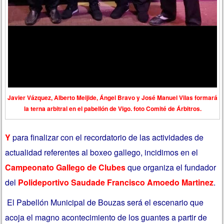
Javier Vázquez, Alberto Meijide, Ángel Bravo y José Manuel Vilas formará
la terna arbitral en el pabellón de Vigo. foto Comité de Árbitros.
Y
para finalizar con el recordatorio de las actividades de
actualidad referentes al boxeo gallego, incidimos en el
Campeonato Gallego de Clubes
que organiza el fundador
del
Polideportivo Saudade Francisco Amoedo Martinez
.
El Pabellón Municipal de Bouzas será el escenario que
acoja el magno acontecimiento de los guantes a partir de