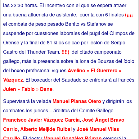
las 22:30 horas. El incentivo con el que se espera atraer
una buena afluencia de asistente, cuenta con 6 finales
(¡¡¡¡
el combate de peso pesado Benito vs Stefanov se
suspende por cuestiones laborales del púgil del Olimpos de
Orense y la final de 81 kilos se cae por lesión de Sergio
Castro del Thunder Team.
!!!!)
del citado campeonato
gallego, más la presencia sobre la lona de Bouzas del ídolo
del boxeo profesional vigues
Avelino » El Guerrero »
Vázquez
. El boxeador del Saudade se enfrentará al francés
Julen » Fabio » Dane
.
Supervisará la velada
Manuel Planas Otero
y dirigirán los
combates los jueces – árbitros del Comité Gallego
Francisco Javier Vázquez García
,
José Ángel Bravo
Carrio
,
Alberto Meijide Ruibal
y
José Manuel Vilas
Carrillo
. El doctor
Manuel González Róman
ejercerá la