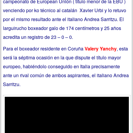
campeonato de European Unión ( título menor de la EBU )
venciendo por ko técnico al catalán Xavier Urbi y lo retuvo
por el mismo resultado ante el italiano Andrea Sarritzu. El
larguirucho boxeador galo de 174 centímetros y 25 años
acredita un registro de 23 – 0 – 0.
Para el boxeador residente en Coruña
Valery Yanchy
, esta
será la séptima ocasión en la que dispute el título mayor
europeo, habiéndolo conseguido en Italia precisamente
ante un rival común de ambos aspirantes, el italiano Andrea
Sarritzu.