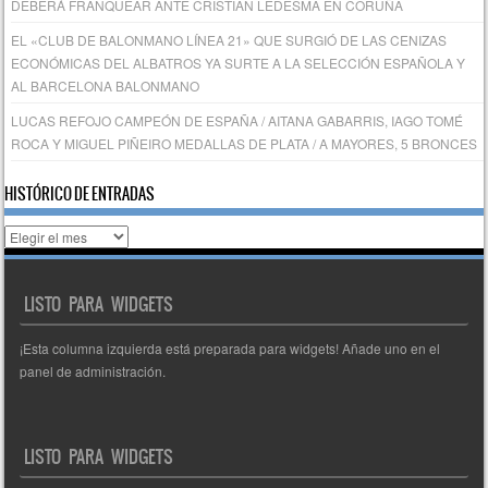
DEBERÁ FRANQUEAR ANTE CRISTIAN LEDESMA EN CORUÑA
EL «CLUB DE BALONMANO LÍNEA 21» QUE SURGIÓ DE LAS CENIZAS
ECONÓMICAS DEL ALBATROS YA SURTE A LA SELECCIÓN ESPAÑOLA Y
AL BARCELONA BALONMANO
LUCAS REFOJO CAMPEÓN DE ESPAÑA / AITANA GABARRIS, IAGO TOMÉ
ROCA Y MIGUEL PIÑEIRO MEDALLAS DE PLATA / A MAYORES, 5 BRONCES
HISTÓRICO DE ENTRADAS
Histórico
de
entradas
LISTO PARA WIDGETS
¡Esta columna izquierda está preparada para widgets! Añade uno en el
panel de administración.
LISTO PARA WIDGETS