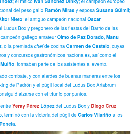
ández
; el mítico
Ivan Sánchez Dinky
; el campeón europeo
acional del peso gallo
Ramón Miras
y esposa
Susana Güimil
;
Aitor Nieto
; el antiguo campeón nacional
Oscar
del Ludus Box y pregonero de las fiestas del Barrio de las
 campeón gallego amateur
Olmo de Paz Dorado
,
Manu
z
, o la premiada
chef
de cocina
Carmen de Castelo
, cuyas
 foros y concursos gastronómicos nacionales, así como el
 Muiño
, formaban parte de los asistentes al evento.
ado combate, y con alardes de buenas maneras entre los
ing de Padrón y el púgil local del Ludus Box Artabrum
consiguió alzarse con el triunfo por puntos.
 entre
Yeray Pérez
López
del Ludus Box y
Diego Cruz
, terminó con la victoria del púgil de
Carlos Vilariño
a los
Penela
.