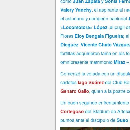
como
Juan Zapata
y
Sonia Fern
Valery Yanchy
, el aspirante al n
el asturiano y campeón nacional
«Locomotora» López
; el púgil 
Flores
Eloy Bengala Figueira;
el
Dieguez
,
Vicente Chato Vázque
tortillas adquirieron fama en los
omnipresente matrimonio
Miraz –
Comenzó la velada con un disput
cadetes
Iago Suárez
del Club Box
Genaro Gallo
, quien a la postre 
Un buen segundo enfrentamiento
Cortegoso
del Stadium de Arteixo
puntos ante el discípulo de
Suso 