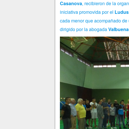
Casanova
, recibieron de la orga
iniciativa promovida por el
Ludus
cada menor que acompañado de un 
dirigido por la abogada
Valbuena