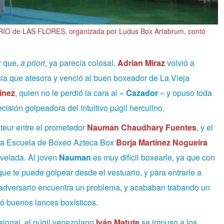
RIO de LAS FLORES, organizada por Ludus Box Artabrum, contó
r que,
a priori
, ya parecía colosal.
Adrian Miraz
volvió a
cia que atesora y venció al buen boxeador de La Vieja
ínez
, quien no le perdió la cara al «
Cazador
» y opuso toda
cisión golpeadora del intuitivo púgil herculino.
teur entre el prometedor
Nauman Chaudhary Fuentes
, y el
la Escuela de Boxeo Azteca Box
Borja Martínez Nogueira
 velada. Al joven
Nauman
es muy difícil boxearle, ya que con
ue te puede golpear desde el vestuario, y para entrarle a
 adversario encuentra un problema, y acababan trabando un
ó buenos lances boxísticos.
sional, el púgil venezolano
Iván Matute
se impuso a los