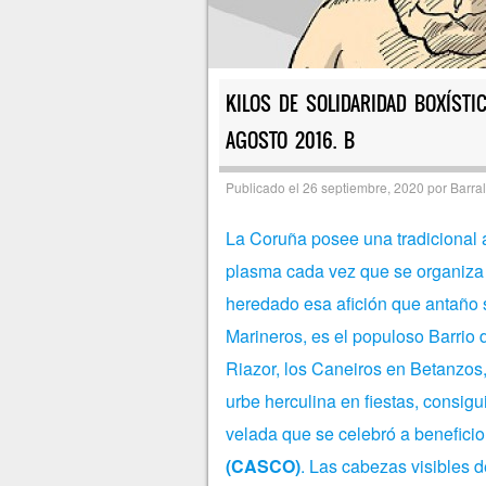
KILOS DE SOLIDARIDAD BOXÍSTI
AGOSTO 2016. B
Publicado el
26 septiembre, 2020
por
Barral
La Coruña posee una tradicional a
plasma cada vez que se organiza u
heredado esa afición que antaño s
Marineros, es el populoso Barrio 
Riazor, los Caneiros en Betanzos, 
urbe herculina en fiestas, consigu
velada que se celebró a beneficio
(CASCO)
. Las cabezas visibles d