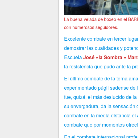
La buena velada de boxeo en el BAR
con numerosos seguidores.
Excelente combate en tercer luga
demostrar las cualidades y poten
Escuela
José «la Sombra » Mart
la resistencia que pudo ante la pre
El último combate de la terna ama
experimentado púgil sadense de 
fue, quizá, el más deslucido de la
su envergadura, da la sensación q
combate en la media distancia el
combate que por momentos ofreci
En el combate internacional profe