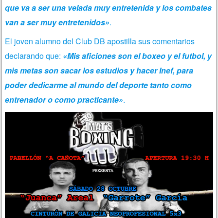
que va a ser una velada muy entretenida y los combates
van a ser muy entretenidos»
.
El joven alumno del Club DB
apostilla sus comentarios
declarando que:
«Mis aficiones son el boxeo y el futbol, y
mis metas son sacar los estudios y hacer Inef, para
poder dedicarme al mundo del deporte tanto como
entrenador o como practicante»
.