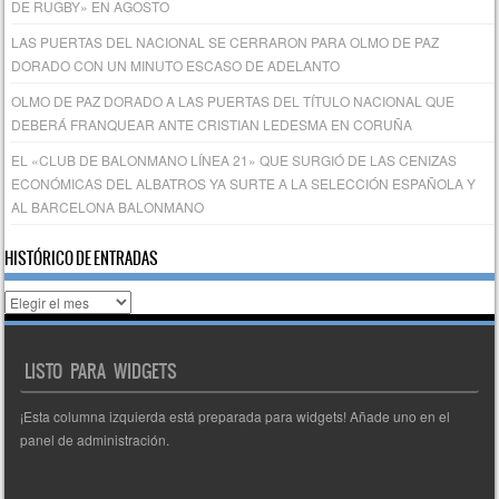
DE RUGBY» EN AGOSTO
LAS PUERTAS DEL NACIONAL SE CERRARON PARA OLMO DE PAZ
DORADO CON UN MINUTO ESCASO DE ADELANTO
OLMO DE PAZ DORADO A LAS PUERTAS DEL TÍTULO NACIONAL QUE
DEBERÁ FRANQUEAR ANTE CRISTIAN LEDESMA EN CORUÑA
EL «CLUB DE BALONMANO LÍNEA 21» QUE SURGIÓ DE LAS CENIZAS
ECONÓMICAS DEL ALBATROS YA SURTE A LA SELECCIÓN ESPAÑOLA Y
AL BARCELONA BALONMANO
HISTÓRICO DE ENTRADAS
Histórico
de
entradas
LISTO PARA WIDGETS
¡Esta columna izquierda está preparada para widgets! Añade uno en el
panel de administración.