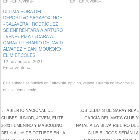
En «Entrevista»
En «Entrevista»
ÚLTIMA HORA DEL
DEPORTIVO SAGABOX: NOÉ
«CALAVERA» RODRÍGUEZ
SE ENFRENTARÁ A ARTURO
«VENE» PIZA / «CARA A
CARA» LITERARIO DE DAVID
ÁLVAREZ Y DANI MOUKOKO
EL MIERCOLES
12 noviembre, 2021
En «eventos»
Esta entrada se publicó en
Entrevista
,
opinion
,
velada
. Guarda en favoritos el
enlace permanente
.
←
ABIERTO NACIONAL DE
LOS DEBUTS DE SARAY REAL
CLUBES JUNIOR, JOVEN, ÉLITE
GARCÍA DEL MAT´S CLUB Y
Navegación de entradas
2023 FEMENINO Y MASCULINO
NATALIA DA SILVA RIBEIRO DEL
DEL 9 AL 15 DE OCTUBRE EN LA
CLUB BURGOS SERÁN LA