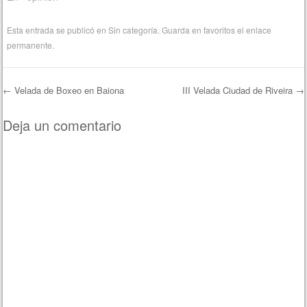
Esta entrada se publicó en
Sin categoría
. Guarda en favoritos el
enlace
permanente
.
←
Velada de Boxeo en Baiona
III Velada Ciudad de Riveira
→
Navegación de entradas
Deja un comentario