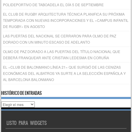
POLIDEPORTIVO DE TABOADELA EL DÍA 5 DE SEPTIEMBRE
EL CLUB DE RUGBY ARQUITECTURA TÉCNICA PLANIFICA SU PRÓXIMA
TEMPORADA CON NUEVAS INCORPORACIONES Y EL «CAMPUS INFANTIL
DE RUGBY» EN AGOSTO
LAS PUERTAS DEL NACIONAL SE CERRARON PARA OLMO DE PAZ
DORADO CON UN MINUTO ESCASO DE ADELANTO
OLMO DE PAZ DORADO A LAS PUERTAS DEL TÍTULO NACIONAL QUE
DEBERÁ FRANQUEAR ANTE CRISTIAN LEDESMA EN CORUÑA
EL «CLUB DE BALONMANO LÍNEA 21» QUE SURGIÓ DE LAS CENIZAS
ECONÓMICAS DEL ALBATROS YA SURTE A LA SELECCIÓN ESPAÑOLA Y
AL BARCELONA BALONMANO
HISTÓRICO DE ENTRADAS
Histórico
de
entradas
LISTO PARA WIDGETS