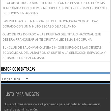
EL CLUB DE RUGBY ARQUITECTURA TÉCNICA PLANIFICA SU PRÓXIMA
TEMPORADA CON NUEVAS INCORPORACIONES Y EL «CAMPUS INFANTIL
DE RUGBY» EN AGOSTO
LAS PUERTAS DEL NACIONAL SE CERRARON PARA OLMO DE PAZ
DORADO CON UN MINUTO ESCASO DE ADELANTO
OLMO DE PAZ DORADO A LAS PUERTAS DEL TÍTULO NACIONAL QUE
DEBERÁ FRANQUEAR ANTE CRISTIAN LEDESMA EN CORUÑA
EL «CLUB DE BALONMANO LÍNEA 21» QUE SURGIÓ DE LAS CENIZAS
ECONÓMICAS DEL ALBATROS YA SURTE A LA SELECCIÓN ESPAÑOLA Y
AL BARCELONA BALONMANO
HISTÓRICO DE ENTRADAS
Histórico
de
entradas
LISTO PARA WIDGETS
¡Esta columna izquierda está preparada para widgets! Añade uno en el
panel de administración.