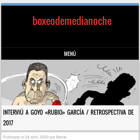
boxeodemedianoche
MENÚ
Saltar al contenido
INTERVIÚ A GOYO «RUBIO» GARCÍA / RETROSPECTIVA DE
2017
Publicado el
24 abril, 2020
por
Barral