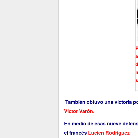
P
a
d
n
s
También obtuvo una victoria po
Victor Varón
.
En medio de esas nueve defensas
el francés
Lucien Rodriguez