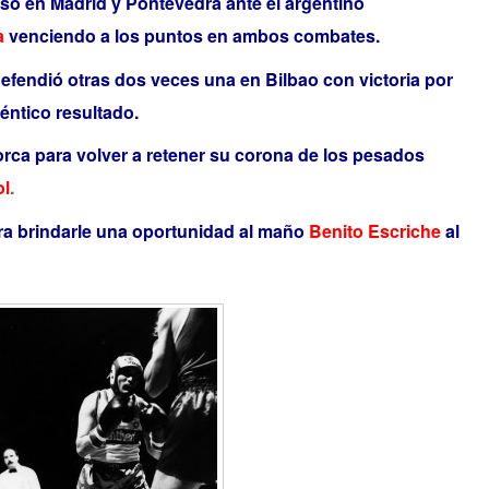
so en Madrid y Pontevedra ante el argentino
a
venciendo a los puntos en ambos combates.
defendió otras dos veces una en Bilbao con victoria por
éntico resultado.
orca para volver a retener su corona de los pesados
ol
.
a brindarle una oportunidad al maño
Benito Escriche
al