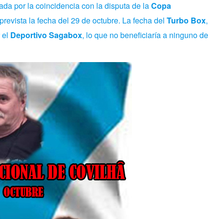
ada por la coincidencia con la disputa de la
Copa
prevista la fecha del 29 de octubre. La fecha del
Turbo Box
,
 el
Deportivo
Sagabox
, lo que no beneficiaría a ninguno de