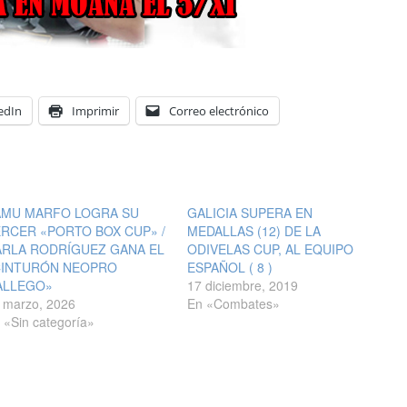
edIn
Imprimir
Correo electrónico
AMU MARFO LOGRA SU
GALICIA SUPERA EN
RCER «PORTO BOX CUP» /
MEDALLAS (12) DE LA
ARLA RODRÍGUEZ GANA EL
ODIVELAS CUP, AL EQUIPO
CINTURÓN NEOPRO
ESPAÑOL ( 8 )
ALLEGO»
17 diciembre, 2019
 marzo, 2026
En «Combates»
 «Sin categoría»