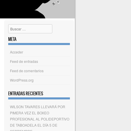
Buscar
META
Acceder
Feed de entradas
Feed de comentarios
WordPress.org
ENTRADAS RECIENTES
WILSON TAVARES LLEVARÁ POR
PIMERA VEZ EL BOXEO
PROFESIONAL AL POLIDEPORTIVO
DE TABOADELA EL DÍA 5 DE