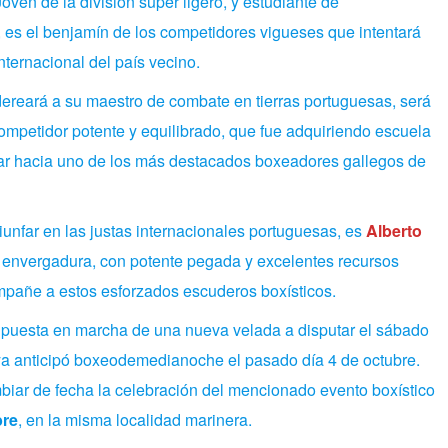
ven de la división super ligero, y estudiante de
, es el benjamín de los competidores vigueses que intentará
internacional del país vecino.
reará a su maestro de combate en tierras portuguesas, será
mpetidor potente y equilibrado, que fue adquiriendo escuela
utar hacia uno de los más destacados boxeadores gallegos de
triunfar en las justas internacionales portuguesas, es
Alberto
a envergadura, con potente pegada y excelentes recursos
ompañe a estos esforzados escuderos boxísticos.
 puesta en marcha de una nueva velada a disputar el sábado
ya anticipó boxeodemedianoche el pasado día 4 de octubre.
biar de fecha la celebración del mencionado evento boxístico
bre
, en la misma localidad marinera.