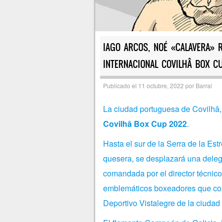
IAGO ARCOS, NOÉ «CALAVERA» 
INTERNACIONAL COVILHÂ BOX CU
Publicado el
11 octubre, 2022
por
Barral
La ciudad portuguesa de Covilhâ, 
Covilhâ Box Cup 2022
.
Hasta el sur de la Serra de la Estr
quesera, se desplazará una dele
comandada por el director técnico
emblemáticos boxeadores que com
Deportivo Vistalegre de la ciudad 