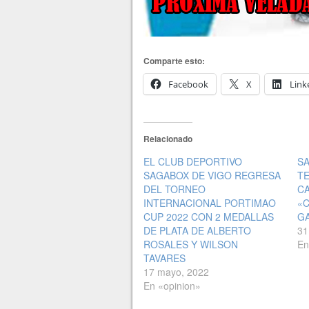
Comparte esto:
Facebook
X
Link
Relacionado
EL CLUB DEPORTIVO
S
SAGABOX DE VIGO REGRESA
TE
DEL TORNEO
C
INTERNACIONAL PORTIMAO
«
CUP 2022 CON 2 MEDALLAS
G
DE PLATA DE ALBERTO
31
ROSALES Y WILSON
En
TAVARES
17 mayo, 2022
En «opinion»