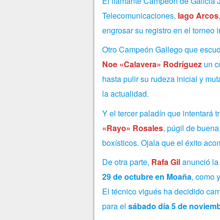
El flamante Campeón de Galicia Jo
Telecomunicaciones,
Iago Arcos
engrosar su registro en el torneo 
Otro Campeón Gallego que escude
Noe «Calavera» Rodríguez
un co
hasta pulir su rudeza inicial y m
la actualidad.
Y el tercer paladín que intentará 
«Rayo» Rosales
, púgil de buen
boxísticos. Ojala que el éxito ac
De otra parte,
Rafa Gil
anunció la
29 de octubre en Moaña
, como 
El técnico vigués ha decidido cam
para el
sábado día 5 de noviem