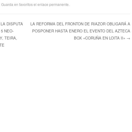
. Guarda en favoritos el
enlace permanente
.
 LA DISPUTA
LA REFORMA DEL FRONTON DE RIAZOR OBLIGARÁ A
5 NEO-
POSPONER HASTA ENERO EL EVENTO DEL AZTECA
ntradas
, TEIRA,
BOX «CORUÑA EN LOITA II»
→
TE