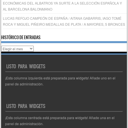
ECONÓMICAS DEL ALBATROS YA SURTE A LA SELECCIÓN ESPAÑOLA Y
AL BARCELONA BALONMANO
LUCAS REFOJO CAMPEÓN DE ESPAÑA / AITANA GABARRIS, IAGO TOMÉ
ROCA Y MIGUEL PIÑEIRO MEDALLAS DE PLATA / A MAYORES, 5 BRONCES
HISTÓRICO DE ENTRADAS
Histórico
de
entradas
LISTO PARA WIDGETS
¡Esta columna izquierda está preparada para widgets! Añade uno en el
panel de administración.
LISTO PARA WIDGETS
¡Esta columna centrada está preparada para widgets! Añade una en el
panel de administración.