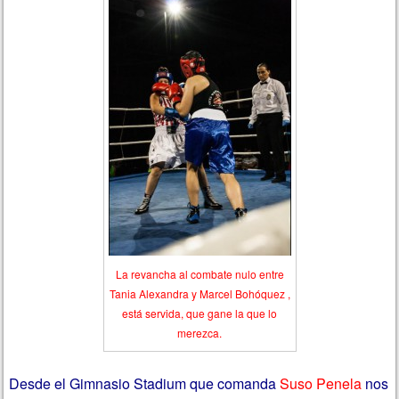
La revancha al combate nulo entre
Tania Alexandra y Marcel Bohóquez ,
está servida, que gane la que lo
merezca.
Desde el Gimnasio Stadium que comanda
Suso Penela
nos