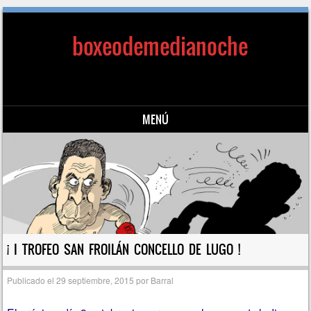
boxeodemedianoche
MENÚ
Saltar al contenido
¡ I TROFEO SAN FROILÁN CONCELLO DE LUGO !
Publicado el
29 septiembre, 2015
por
Barral