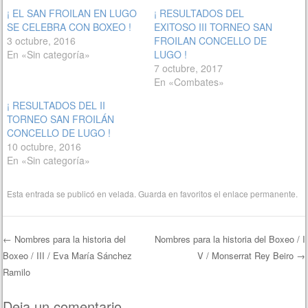
¡ EL SAN FROILAN EN LUGO
¡ RESULTADOS DEL
SE CELEBRA CON BOXEO !
EXITOSO III TORNEO SAN
3 octubre, 2016
FROILAN CONCELLO DE
En «Sin categoría»
LUGO !
7 octubre, 2017
En «Combates»
¡ RESULTADOS DEL II
TORNEO SAN FROILÁN
CONCELLO DE LUGO !
10 octubre, 2016
En «Sin categoría»
Esta entrada se publicó en
velada
. Guarda en favoritos el
enlace permanente
.
←
Nombres para la historia del
Nombres para la historia del Boxeo / I
Boxeo / III / Eva María Sánchez
V / Monserrat Rey Beiro
→
Navegación de entradas
Ramilo
Deja un comentario