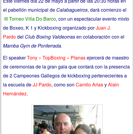
Este viernes día 22 de mayo a partir de las 20:30 horas en
el pabellón municipal de
Calabagueiros
, dará comienzo el
III Torneo Villa Do Barco
, con un espectacular evento mixto
de Boxeo, K 1 y Kickboxing organizado por
Juan J.
Pardo
del
Club Boxing Valdeorras
en colaboración con el
Mamba Gym de Ponferrada.
El speaker
Tony » TopBoxing » Planas
ejercerá de maestro
de ceremonias de la gran gala que contará con la presencia
de 2 Campeones Gallegos de kickboxing pertenecientes a
la escuela de
JJ Pardo
, como son
Camilo Arias
y
Alain
Hernández
.