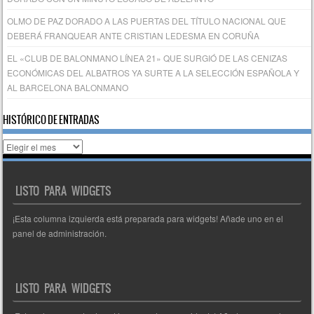
OLMO DE PAZ DORADO A LAS PUERTAS DEL TÍTULO NACIONAL QUE
DEBERÁ FRANQUEAR ANTE CRISTIAN LEDESMA EN CORUÑA
EL «CLUB DE BALONMANO LÍNEA 21» QUE SURGIÓ DE LAS CENIZAS
ECONÓMICAS DEL ALBATROS YA SURTE A LA SELECCIÓN ESPAÑOLA Y
AL BARCELONA BALONMANO
HISTÓRICO DE ENTRADAS
Histórico
de
entradas
LISTO PARA WIDGETS
¡Esta columna izquierda está preparada para widgets! Añade uno en el
panel de administración.
LISTO PARA WIDGETS