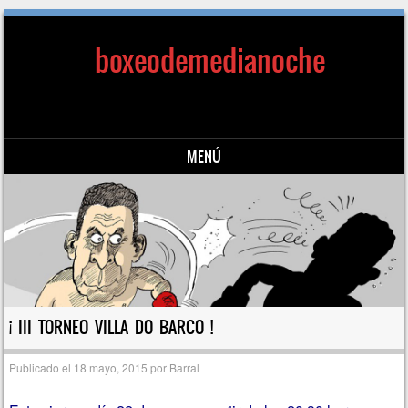
boxeodemedianoche
MENÚ
Saltar al contenido
¡ III TORNEO VILLA DO BARCO !
Publicado el
18 mayo, 2015
por
Barral