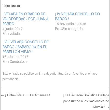
Relacionado
¡ VELADA EN O BARCO DE
¡ IV VELADA CONCELLO DO
VALDEORRAS / POR JUAN J.
BARCO !
PARDO
15 noviembre, 2015
4 junio, 2017
En «Sin categoría»
En «velada»
¡ VIII VELADA CONCELLO DO
BARCO / SÁBADO 24 EN EL
PABELLÓN VIEJO !
16 febrero, 2018
En «Combates»
Esta entrada se publicó en
Sin categoría
. Guarda en favoritos el
enlace
permanente
.
←
¡ Entrevista a. . . La Amenaza !
¡ La Escuadra Boxística Gallega
pone rumbo a los Nacionales de
Navegación de entradas
Murcia !
→