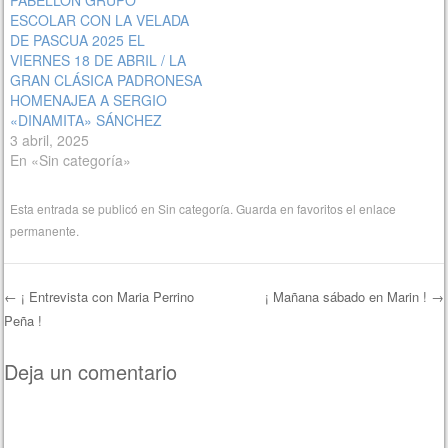
PABELLÓN GRUPO
ESCOLAR CON LA VELADA
DE PASCUA 2025 EL
VIERNES 18 DE ABRIL / LA
GRAN CLÁSICA PADRONESA
HOMENAJEA A SERGIO
«DINAMITA» SÁNCHEZ
3 abril, 2025
En «Sin categoría»
Esta entrada se publicó en
Sin categoría
. Guarda en favoritos el
enlace
permanente
.
←
¡ Entrevista con Maria Perrino
¡ Mañana sábado en Marin !
→
Peña !
Navegación de entradas
Deja un comentario