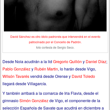
David Sánchez es otro ídolo padronés que intervendrá en el evento
patrocinado por el Concello de Padrón.
foto cortesía de Sergio Seco.
Desde Noia acudirán a la lid
Gregorio Quillón
y
Daniel Díaz
;
Pablo González
y
Rubén Martin
, lo harán desde Vigo,
Wilsón Tavarés
vendrá desde Orense y
David Toledo
llegará desde Villagarcía.
Y también arribará a la comarca de Iria Flavia, desde el
gimnasio
Simón González
de Vigo, el componente de la
selección Española de Savate que acudirá en diciembre a