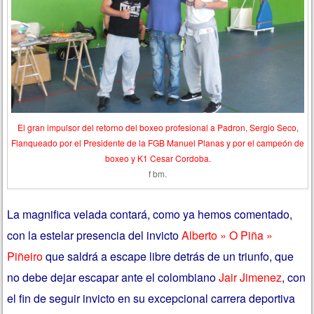
El gran impulsor del retorno del boxeo profesional a Padron, Sergio Seco,
Flanqueado por el Presidente de la FGB Manuel Planas y por el campeón de
boxeo y K1 Cesar Cordoba.
f bm.
La magnifica velada contará, como ya hemos comentado,
con la estelar presencia del invicto
Alberto » O Piña »
Piñeiro
que saldrá a escape libre detrás de un triunfo, que
no debe dejar escapar ante el colombiano
Jair Jimenez
, con
el fin de seguir invicto en su excepcional carrera deportiva