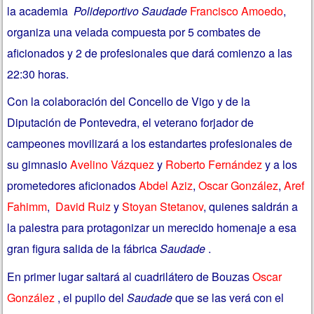
la academia
Polideportivo Saudade
Francisco Amoedo
,
organiza una velada compuesta por 5 combates de
aficionados y 2 de profesionales que dará comienzo a las
22:30 horas.
Con la colaboración del Concello de Vigo y de la
Diputación de Pontevedra, el veterano forjador de
campeones movilizará a los estandartes profesionales de
su gimnasio
Avelino Vázquez
y
Roberto Fernández
y a los
prometedores aficionados
Abdel Aziz
,
Oscar González
,
Aref
Fahimm
,
David Ruiz
y
Stoyan Stetanov
, quienes saldrán a
la palestra para protagonizar un merecido homenaje a esa
gran figura salida de la fábrica
Saudade
.
En primer lugar saltará al cuadrilátero de Bouzas
Oscar
González
, el pupilo del
Saudade
que se las verá con el