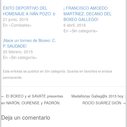
ÉXITO DEPORTIVO DEL
¡ FRANCISCO AMOEDO
HOMENAJE A IVÁN POZO. b
MARTÍNEZ, DECANO DEL
21 junio, 2015
BOXEO GALLEGO!
En «Combates»
6 abril, 2016
En «Sin categoría»
¡Nace un torneo de Boxeo: C.
P. SAUDADE!
20 febrero, 2015
En «Sin categoría»
Esta entrada se publicó en
Sin categoría
. Guarda en favoritos el
enlace
permanente
.
←
El BOXEO y el SAVATE presentes
Medallistas Galleg@s 2015 hoy :
en NARÓN, OURENSE y PADRÓN.
ROCÍO SUÁREZ GIÓN
→
Navegación de entradas
Deja un comentario