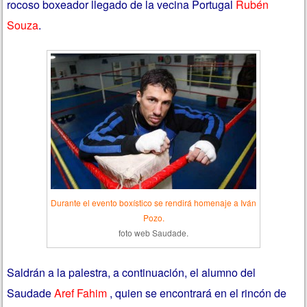
rocoso boxeador llegado de la vecina Portugal
Rubén
Souza
.
Durante el evento boxístico se rendirá homenaje a Iván
Pozo.
foto web Saudade.
Saldrán a la palestra, a continuación, el alumno del
Saudade
Aref Fahim
, quien se encontrará en el rincón de