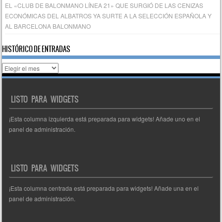
EL «CLUB DE BALONMANO LÍNEA 21» QUE SURGIÓ DE LAS CENIZAS
ECONÓMICAS DEL ALBATROS YA SURTE A LA SELECCIÓN ESPAÑOLA Y
AL BARCELONA BALONMANO
HISTÓRICO DE ENTRADAS
Histórico
de
entradas
LISTO PARA WIDGETS
¡Esta columna izquierda está preparada para widgets! Añade uno en el
panel de administración.
LISTO PARA WIDGETS
¡Esta columna centrada está preparada para widgets! Añade una en el
panel de administración.