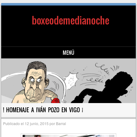
boxeodemedianoche
MENÚ
Saltar al contenido
! HOMENAJE A IVÁN POZO EN VIGO ¡
Publicado el
12 junio, 2015
por
Barral