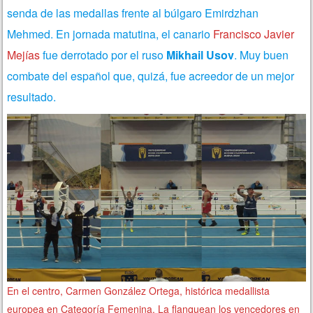
senda de las medallas frente al búlgaro Emirdzhan
Mehmed. En jornada matutina, el canario
Francisco Javier
Mejías
fue derrotado por el ruso
Mikhail Usov
. Muy buen
combate del español que, quizá, fue acreedor de un mejor
resultado.
En el centro, Carmen González Ortega, histórica medallista
europea en Categoría Femenina. La flanquean los vencedores en