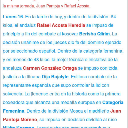
la misma jornada, Juan Pantoja y Rafael Acosta.
Lunes 16
. En la tarde de hoy, y dentro de la división -64
kilos, el andaluz
Rafael Acosta Heredia
se impuso de
principio a fin del combate al kosovar
Berisha Qlirim
. La
decisión unánime de los jueces dio fe del dominio ejercido
por seleccionado español. Dentro de la categoría femenina,
y en menos de 48 kilos, la mejor técnica e iniciativa de la
andaluza
Carmen González Ortega
se impuso con toda
justicia a la lituana
Dija Bajalyte
. Estiloso combate de la
representante española que supo controlar la lid con
solvencia.
La jienense entra en la historia como la primera
boxeadora que alcanza una medalla europea en
Categoría
Femenina
.
Dentro de la división Mosca el madrileño
Juan
Pantoja Moreno
, se impuso en decisión dividida al ruso
Nikita Kosman
.
Larguirucho con gran envergadura y