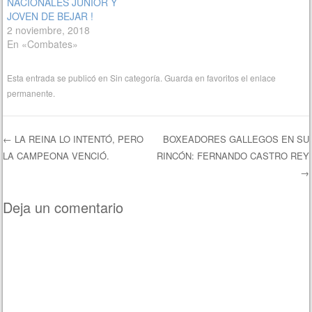
NACIONALES JUNIOR Y
JOVEN DE BEJAR !
2 noviembre, 2018
En «Combates»
Esta entrada se publicó en
Sin categoría
. Guarda en favoritos el
enlace
permanente
.
←
LA REINA LO INTENTÓ, PERO
BOXEADORES GALLEGOS EN SU
LA CAMPEONA VENCIÓ.
RINCÓN: FERNANDO CASTRO REY
Navegación de entradas
→
Deja un comentario