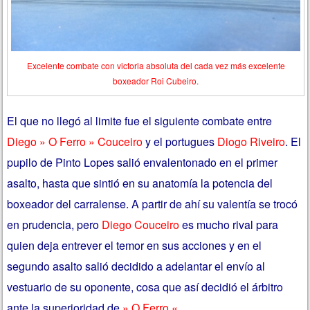
Excelente combate con victoria absoluta del cada vez más excelente
boxeador Roi Cubeiro.
El que no llegó al limite fue el siguiente combate entre
Diego » O Ferro » Couceiro
y el portugues
Diogo Riveiro
. El
pupilo de Pinto Lopes salió envalentonado en el primer
asalto, hasta que sintió en su anatomía la potencia del
boxeador del carralense. A partir de ahí su valentía se trocó
en prudencia, pero
Diego Couceiro
es mucho rival para
quien deja entrever el temor en sus acciones y en el
segundo asalto salió decidido a adelantar el envío al
vestuario de su oponente, cosa que así decidió el árbitro
ante la superioridad de
» O Ferro «
.