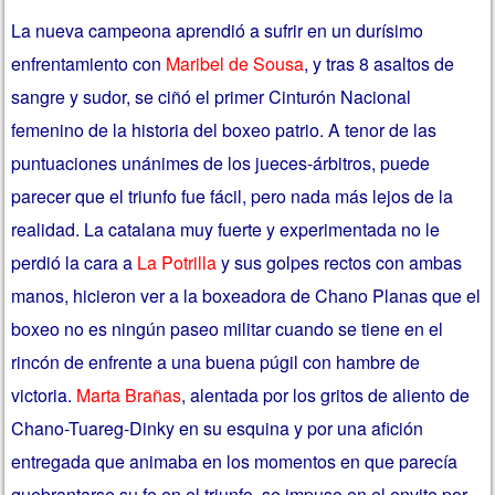
La nueva campeona aprendió a sufrir en un durísimo
enfrentamiento con
Maribel de Sousa
, y tras 8 asaltos de
sangre y sudor, se ciñó el primer Cinturón Nacional
femenino de la historia del boxeo patrio. A tenor de las
puntuaciones unánimes de los jueces-árbitros, puede
parecer que el triunfo fue fácil, pero nada más lejos de la
realidad. La catalana muy fuerte y experimentada no le
perdió la cara a
La Potrilla
y sus golpes rectos con ambas
manos, hicieron ver a la boxeadora de Chano Planas que el
boxeo no es ningún paseo militar cuando se tiene en el
rincón de enfrente a una buena púgil con hambre de
victoria.
Marta Brañas
, alentada por los gritos de aliento de
Chano-Tuareg-Dinky en su esquina y por una afición
entregada que animaba en los momentos en que parecía
quebrantarse su fe en el triunfo, se impuso en el envite por