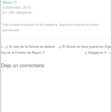
Riazor !!!
4 diciembre, 2015
En «Sin categoría»
Esta entrada se publicó en
Sin categoría
. Guarda en favoritos el
enlace
permanente
.
←
¡¡¡ El reloj de la historia se detiene
¡¡¡ El Boxeo no hace puente en Vigo
hoy en el Frontón de Riazor !!!
y Villagarcía !!!
→
Navegación de entradas
Deja un comentario