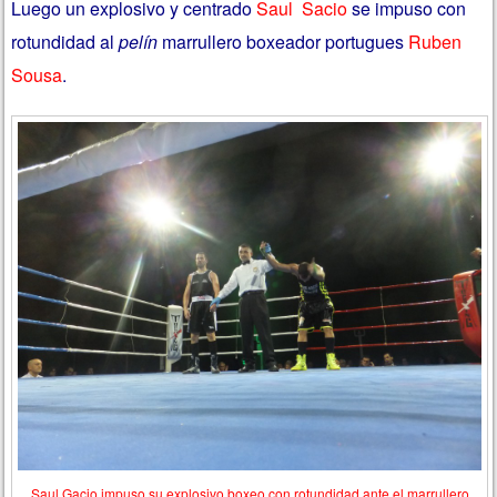
Luego un explosivo y centrado
Saul Sacio
se impuso con
rotundidad al
pelín
marrullero boxeador portugues
Ruben
Sousa
.
Saul Gacio impuso su explosivo boxeo con rotundidad ante el marrullero