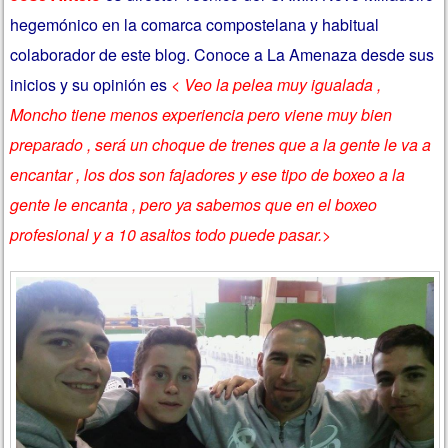
hegemónico en la comarca compostelana y habitual
colaborador de este blog. Conoce a La Amenaza desde sus
inicios y su opinión es
< Veo la pelea muy igualada ,
Moncho tiene menos experiencia pero viene muy bien
preparado , será un choque de trenes que a la gente le va a
encantar , los dos son fajadores y ese tipo de boxeo a la
gente le encanta , pero ya sabemos que en el boxeo
profesional y a 10 asaltos todo puede pasar.>