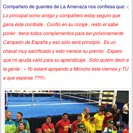
Compañero de guantes de La Amenaza nos confiesa que:
<
Lo principal como amigo y compañero estoy seguro que
gana éste combate . Confío en su coraje , resto el sabe
poner : tiene todos complementos para ser próximamente
Campeón de España y eso sólo será principio . Es un
chaval muy sacrificado y esto merece su premio . Espero
que mi ayuda valió para su aprendizaje . Sólo quiero decir a
la gente : » Yo estaré apoyando a Moncho éste viernes y TU
a que esperas ??!!!>