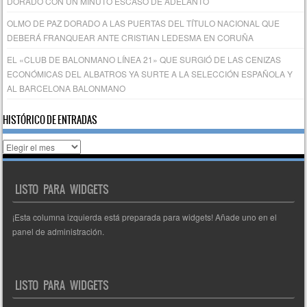
DORADO CON UN MINUTO ESCASO DE ADELANTO
OLMO DE PAZ DORADO A LAS PUERTAS DEL TÍTULO NACIONAL QUE
DEBERÁ FRANQUEAR ANTE CRISTIAN LEDESMA EN CORUÑA
EL «CLUB DE BALONMANO LÍNEA 21» QUE SURGIÓ DE LAS CENIZAS
ECONÓMICAS DEL ALBATROS YA SURTE A LA SELECCIÓN ESPAÑOLA Y
AL BARCELONA BALONMANO
HISTÓRICO DE ENTRADAS
Histórico
de
entradas
LISTO PARA WIDGETS
¡Esta columna izquierda está preparada para widgets! Añade uno en el
panel de administración.
LISTO PARA WIDGETS