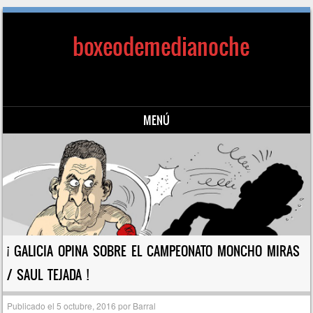
boxeodemedianoche
MENÚ
Saltar al contenido
¡ GALICIA OPINA SOBRE EL CAMPEONATO MONCHO MIRAS
/ SAUL TEJADA !
Publicado el
5 octubre, 2016
por
Barral