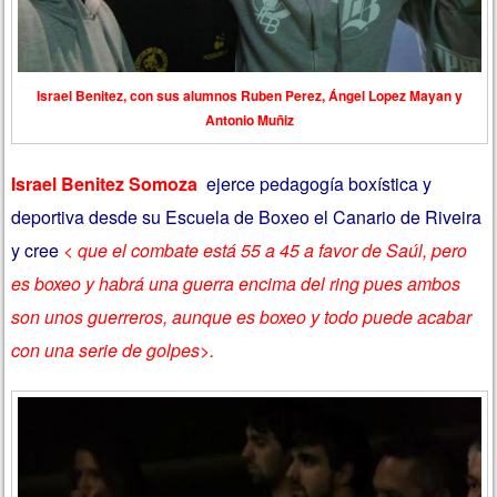
Israel Benitez, con sus alumnos Ruben Perez, Ángel Lopez Mayan y
Antonio Muñiz
Israel Benitez Somoza
ejerce pedagogía boxística y
deportiva desde su Escuela de Boxeo el Canario de Riveira
y cree
< que el combate está 55 a 45 a favor de Saúl, pero
es boxeo y habrá una guerra encima del ring pues ambos
son unos guerreros, aunque es boxeo y todo puede acabar
con una serie de golpes>.