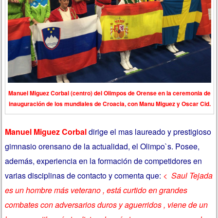
Manuel Miguez Corbal (centro) del Olimpos de Orense en la ceremonia de
inauguración de los mundiales de Croacia, con Manu Miguez y Oscar Cid.
Manuel Miguez Corbal
dirige el mas laureado y prestigioso
gimnasio orensano de la actualidad, el Olimpo`s. Posee,
además, experiencia en la formación de competidores en
varias disciplinas de contacto y comenta que:
< Saul Tejada
es un hombre más veterano , está curtido en grandes
combates con adversarios duros y aguerridos , viene de un