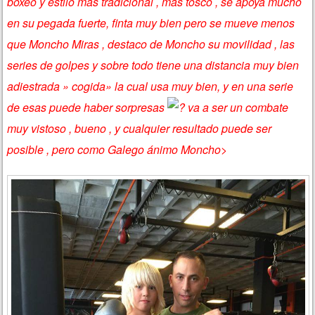
boxeo y estilo más tradicional , más tosco , se apoya mucho
en su pegada fuerte, finta muy bien pero se mueve menos
que Moncho Miras , destaco de Moncho su movilidad , las
series de golpes y sobre todo tiene una distancia muy bien
adiestrada » cogida» la cual usa muy bien, y en una serie
de esas puede haber sorpresas
va a ser un combate
muy vistoso , bueno , y cualquier resultado puede ser
posible , pero como Galego ánimo Moncho>