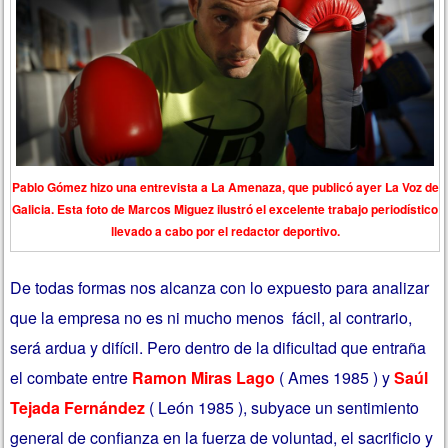
Pablo Gómez hizo una entrevista a La Amenaza, que publicó ayer La Voz de
Galicia. Esta foto de Marcos Miguez ilustró el excelente trabajo periodístico
llevado a cabo por el redactor deportivo.
De todas formas nos alcanza con lo expuesto para analizar
que la empresa no es ni mucho menos fácil, al contrario,
será ardua y difícil. Pero dentro de la dificultad que entraña
el combate entre
Ramon Miras Lago
( Ames 1985 ) y
Saúl
Tejada Fernández
( León 1985 ), subyace un sentimiento
general de confianza en la fuerza de voluntad, el sacrificio y