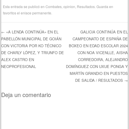
Esta entrada se publicó en
Combates
,
opinion
,
Resultados
. Guarda en
favoritos el
enlace permanente
.
←
«A LENDA CONTINÚA» EN EL
GALICIA CONTINÚA EN EL
PABELLÓN MUNICIPAL DE GOIÁN
CAMPEONATO DE ESPAÑA DE
Navegación de entradas
CON VICTORIA POR KO TÉCNICO
BOXEO EN EDAD ESCOLAR 2024
DE CHARLY LÓPEZ, Y TRIUNFO DE
CON NOA VICENLLE, AISHA
ALEX CASTRO EN
CORREDOIRA, ALEJANDRO
NEOPROFESIONAL
DOMÍNGUEZ CON UXUE PONGA Y
MARTÍN GRANDIO EN PUESTOS
DE SALIDA / RESULTADOS
→
Deja un comentario