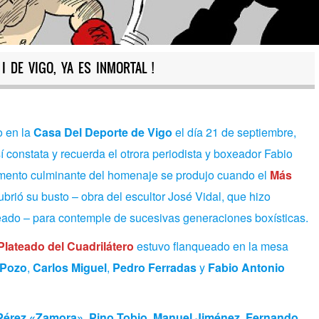
I DE VIGO, YA ES INMORTAL !
o en la
Casa Del Deporte de Vigo
el día 21 de septiembre,
í constata y recuerda el otrora periodista y boxeador Fabio
omento culminante del homenaje se produjo cuando el
Más
brió su busto – obra del escultor José Vidal, que hizo
ado – para contemple de sucesivas generaciones boxísticas.
Plateado del Cuadrilátero
estuvo flanqueado en la mesa
 Pozo
,
Carlos Miguel
,
Pedro Ferradas
y
Fabio Antonio
Pérez «Zamora»
,
Pino Tobio
,
Manuel Jiménez
,
Fernando