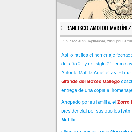
¡ FRANCISCO AMOEDO MARTÍNEZ 
Publicado el
22 septiembre, 2021
por
Barral
Así lo ratifica el homenaje fechad
del año 21 y del siglo 21, como as
Antonio Matilla Ameijeiras. El m
Grande del Boxeo Gallego
descu
entrega de una copia al homenaje
Arropado por su familia, el
Zorro 
presidencial por sus pupilos
Iván
Matilla
.
Otros exalumnos como
Gonzalo 