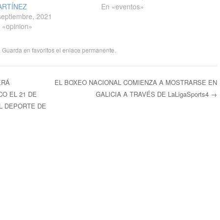
ARTÍNEZ
En «eventos»
septiembre, 2021
 «opinion»
. Guarda en favoritos el
enlace permanente
.
ERÁ
EL BOXEO NACIONAL COMIENZA A MOSTRARSE EN
O EL 21 DE
GALICIA A TRAVÉS DE LaLigaSports4
→
ntradas
EL DEPORTE DE