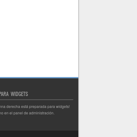
 PARA WIDGETS
mna derecha está preparada para widgets!
o en el panel de administración.