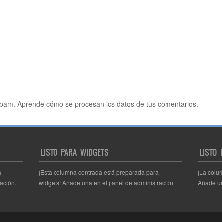
 spam.
Aprende cómo se procesan los datos de tus comentarios.
LISTO PARA WIDGETS
LISTO
a
¡Esta columna centrada está preparada para
¡La colu
ación.
widgets! Añade una en el panel de administración.
Añade un