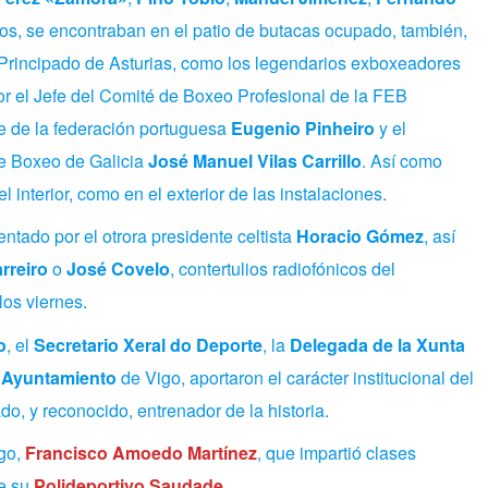
tros, se encontraban en el patio de butacas ocupado, también,
 Principado de Asturias, como los legendarios exboxeadores
por el Jefe del Comité de Boxeo Profesional de la FEB
te de la federación portuguesa
Eugenio Pinheiro
y el
de Boxeo de Galicia
José Manuel Vilas Carrillo
. Así como
 interior, como en el exterior de las instalaciones.
ntado por el otrora presidente celtista
Horacio Gómez
, así
rreiro
o
José Covelo
, contertulios radiofónicos del
os viernes.
o
, el
Secretario Xeral do Deporte
, la
Delegada de la Xunta
 Ayuntamiento
de Vigo, aportaron el carácter institucional del
, y reconocido, entrenador de la historia.
ego,
Francisco Amoedo Martínez
, que impartió clases
de su
Polideportivo Saudade
.