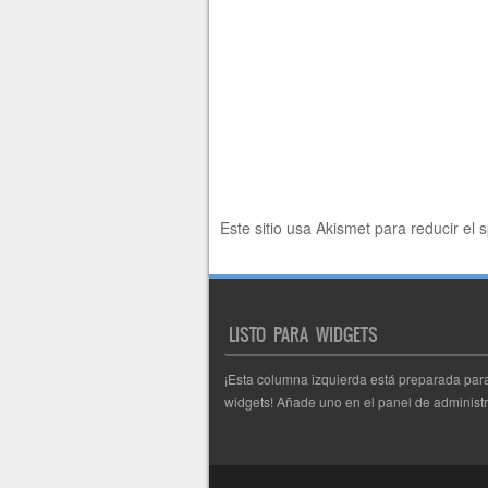
Este sitio usa Akismet para reducir el
LISTO PARA WIDGETS
¡Esta columna izquierda está preparada par
widgets! Añade uno en el panel de administr