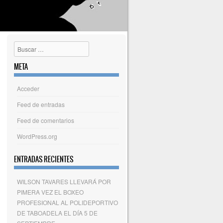
Buscar
META
Acceder
Feed de entradas
Feed de comentarios
WordPress.org
ENTRADAS RECIENTES
WILSON TAVARES LLEVARÁ POR
PIMERA VEZ EL BOXEO
PROFESIONAL AL POLIDEPORTIVO
DE TABOADELA EL DÍA 5 DE