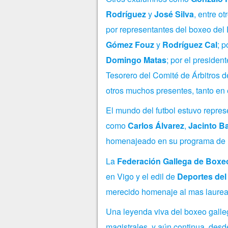
Rodríguez
y
José Silva
, entre o
por representantes del boxeo del
Gómez Fouz
y
Rodríguez Cal
; 
Domingo Matas
; por el presiden
Tesorero del Comité de Árbitros 
otros muchos presentes, tanto en el
El mundo del futbol estuvo represe
como
Carlos Álvarez
,
Jacinto Ba
homenajeado en su programa de l
La
Federación Gallega de Boxe
en Vigo y el edil de
Deportes del
merecido homenaje al mas laureado
Una leyenda viva del boxeo gall
magistrales, y aún continua, des