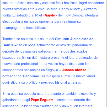
sus traumáticas cenizas y cual ave fénix boxística, logró encadenar
nuevas victorias ante Alesio Colardo, Danny Núñez y Alexadro
Ionita. El sábado día 10 el
«Rayito»
del Flow Combat intentará
electrocutar a un nuevo oponente para reafirmar su
relampaguente imbatibilidad.
También se anuncia la disputa del
Cinturón Albiceleste de
Galicia –
tan en boga actualmente dentro del panorama del
deporte de los guantes gallegos – entre dos destacados
boxeadores. En un ricón estará presente el futuro boxeador de
nuevo cuño profesional – una vez se hayan disputado los
campeonatos nacionales en Segovia –
Juanca Alonso
.
El
boxeador del
Rebouras Team
espera sumar un nuevo laurel
pugilístico a su prólifico y preciado historial amateur.
En la esquina opuesta estará presente el también excelente y
galardonado pugíl
Pepe Reguera
– como abanderado del
legendario Polideportivo Saudade de Vigo –
quien intentará