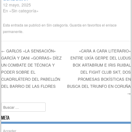
12 mayo, 2025
En «Sin categoría»
Esta entrada se publicó en
Sin categoría
. Guarda en favoritos el
enlace
permanente
.
←
GARLOS «LA SENSACIÓN»
«CARA A CARA LITERARIO»
GARCÍA Y DANI «GORRAS» DÍEZ
ENTRE UXÍA GERPE DEL LUDUS
Navegación de entradas
UN COMBATE DE TÉCNICA Y
BOX ARTABRUM E IRIS RUIBAL
PODER SOBRE EL
DEL FIGHT CLUB SKT, DOS
CUADRILÁTERO DEL PABELLÓN
PROMESAS BOXÍSTICAS EN
DEL BARRIO DE LAS FLORES
BUSCA DEL TRIUNFO EN CORUÑA
→
Buscar
META
Acceder