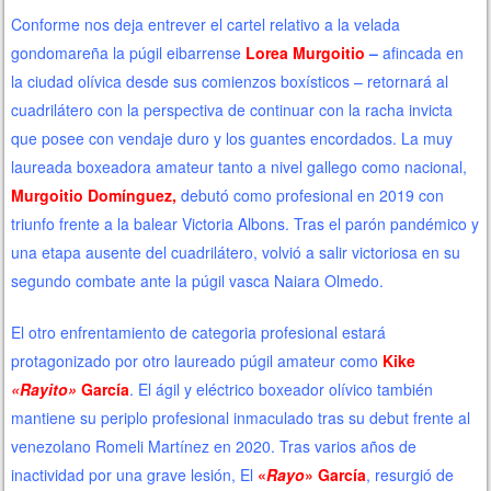
Conforme nos deja entrever el cartel relativo a la velada
gondomareña la púgil eibarrense
Lorea Murgoitio
–
afincada en
la ciudad olívica desde sus comienzos boxísticos –
retornará al
cuadrilátero con la perspectiva de continuar con la racha invicta
que posee con vendaje duro y los guantes encordados. La muy
laureada boxeadora amateur tanto a nivel gallego como nacional,
Murgoitio Domínguez,
debutó como profesional en 2019 con
triunfo frente a la balear Victoria Albons. Tras el parón pandémico y
una etapa ausente del cuadrilátero, volvió a salir victoriosa en su
segundo combate ante la púgil vasca Naiara Olmedo.
El otro enfrentamiento de categoria profesional estará
protagonizado por otro laureado púgil amateur como
Kike
«Rayito»
García
. El ágil y eléctrico boxeador olívico también
mantiene su periplo profesional inmaculado tras su debut frente al
venezolano Romeli Martínez en 2020. Tras varios años de
inactividad por una grave lesión, El
«
Rayo
» García
, resurgió de