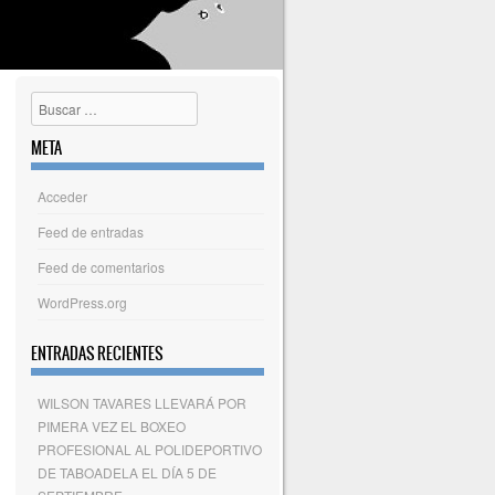
Buscar
META
Acceder
Feed de entradas
Feed de comentarios
WordPress.org
ENTRADAS RECIENTES
WILSON TAVARES LLEVARÁ POR
PIMERA VEZ EL BOXEO
PROFESIONAL AL POLIDEPORTIVO
DE TABOADELA EL DÍA 5 DE