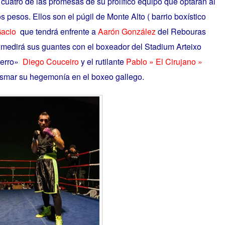
 cuatro de las promesas de su prolífico equipo que optarán al
s pesos. Ellos son el púgil de Monte Alto ( barrio boxístico
Gacio
que tendrá enfrente a
Aarón González
del Rebouras
medirá sus guantes con el boxeador del Stadium Arteixo
ferro»
Diego Couceiro
y el rutilante
Pablo » El Cirujano »
asmar su hegemonía en el boxeo gallego.