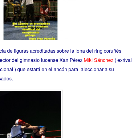
ia de figuras acreditadas sobre la lona del ring coruñés
rector del gimnasio lucense Xan Pérez
Miki Sánchez
( exrival
nacional
) que estará en el rincón para aleccionar a su
sados.