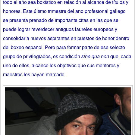
todo el año sea boxístico en relación al alcance de títulos y
honores. Este último trimestre del año profesional gallego
se presenta preñado de importante citas en las que se
puede lograr reverdecer antiguos laureles europeos y
consolidar a nuevos aspirantes en puestos de honor dentro
del boxeo español. Pero para formar parte de ese selecto
grupo de privilegiados, es condición
sine qua non
que, cada
uno de ellos, alcance los objetivos que sus mentores y
maestros les hayan marcado.