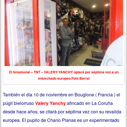
El fenomenal » TNT » VALERY YANCHY optará por séptima vez a un
entorchado europeo.Foto Barral
También el día 10 de noviembre en Bouglone ( Francia ) el
púgil bielorruso
Valery Yanchy
afincado en La Coruña
desde hace años, se citará por séptima vez con su revalida
europea. El pupilo de Chano Planas es un experimentado