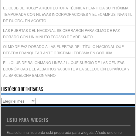
EL CLUB DE RUGBY ARQUITECTURA TÉCNICA PLANIFICA SU PRÓXIMA
TEMPORADA CON NUEVAS INCORPORACIONES Y EL «CAMPUS INFANTIL
DE RUGBY» EN AGOSTO
LAS PUERTAS DEL NACIONAL SE CERRARON PARA OLMO DE PAZ
DORADO CON UN MINUTO ESCASO DE ADELANTO
OLMO DE PAZ DORADO A LAS PUERTAS DEL TÍTULO NACIONAL QUE
DEBERÁ FRANQUEAR ANTE CRISTIAN LEDESMA EN CORUÑA
EL «CLUB DE BALONMANO LÍNEA 21» QUE SURGIÓ DE LAS CENIZAS
ECONÓMICAS DEL ALBATROS YA SURTE A LA SELECCIÓN ESPAÑOLA Y
AL BARCELONA BALONMANO
HISTÓRICO DE ENTRADAS
Histórico
de
entradas
LISTO PARA WIDGETS
¡Esta columna izquierda está preparada para widgets! Añade uno en el