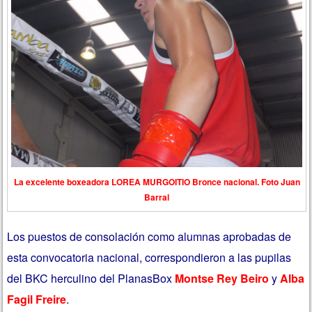
La excelente boxeadora LOREA MURGOITIO Bronce nacional. Foto Juan
Barral
Los puestos de consolación como alumnas aprobadas de
esta convocatoria nacional, correspondieron a las pupilas
del BKC herculino del PlanasBox
Montse Rey Beiro
y
Alba
Fagil Freire
.