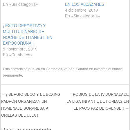
En «Sin categoría»
EN LOS ALCÁZARES
4 diciembre, 2019
En «Sin categoría»
¡ ÉXITO DEPORTIVO Y
MULTITUDINARIO DE
NOCHE DE TITANES II EN
EXPOCORUÑA !
5 noviembre, 2019
En «Combates»
Esta entrada se publicó en
Combates
,
velada
. Guarda en favoritos el
enlace
permanente
.
←
¡ SERGIO SECO Y EL BOXING
¡ PODIOS DE LA IV JORNADADE
PADRÓN ORGANIZAN UN
LA LIGA INFANTIL DE FORMAS EN
Navegación de entradas
HOMENAJE SORPRESA A
EL PACO PAZ DE ORENSE !
→
ORILLAS DEL ULLA !
Deja un comentario