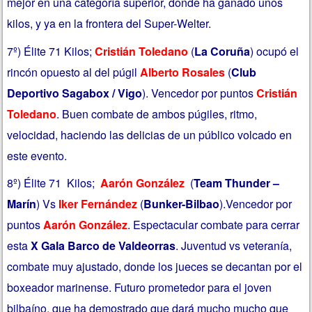
mejor en una categoría superior, donde ha ganado unos
kilos, y ya en la frontera del Super-Welter.
7º) Élite 71 Kilos;
Cristián Toledano
(
La Coruña
) ocupó el
rincón opuesto al del púgil
Alberto Rosales
(
Club
Deportivo Sagabox / Vigo
). Vencedor por puntos
Cristián
Toledano
. Buen combate de ambos púgiles, ritmo,
velocidad, haciendo las delicias de un público volcado en
este evento.
8º) Élite 71 Kilos;
Aarón González
(
Team Thunder –
Marín
) Vs
Iker Fernández
(
Bunker-Bilbao
).Vencedor por
puntos
Aarón González
. Espectacular combate para cerrar
esta
X Gala Barco de Valdeorras
. Juventud vs veteranía,
combate muy ajustado, donde los jueces se decantan por el
boxeador marinense. Futuro prometedor para el joven
bilbaíno, que ha demostrado que dará mucho mucho que