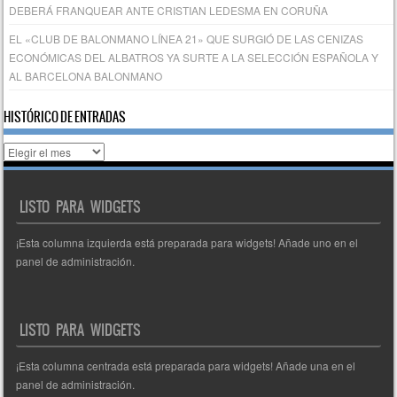
DEBERÁ FRANQUEAR ANTE CRISTIAN LEDESMA EN CORUÑA
EL «CLUB DE BALONMANO LÍNEA 21» QUE SURGIÓ DE LAS CENIZAS
ECONÓMICAS DEL ALBATROS YA SURTE A LA SELECCIÓN ESPAÑOLA Y
AL BARCELONA BALONMANO
HISTÓRICO DE ENTRADAS
Histórico
de
entradas
LISTO PARA WIDGETS
¡Esta columna izquierda está preparada para widgets! Añade uno en el
panel de administración.
LISTO PARA WIDGETS
¡Esta columna centrada está preparada para widgets! Añade una en el
panel de administración.