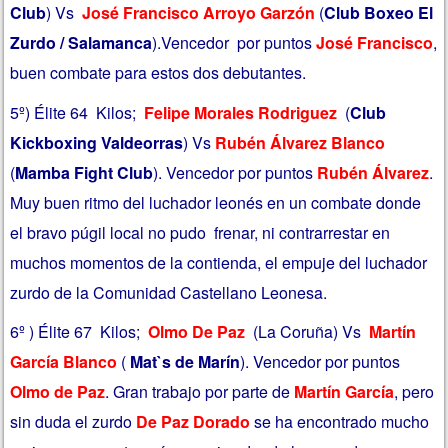
Club
) Vs
José Francisco Arroyo Garzón
(
Club Boxeo El
Zurdo / Salamanca
).Vencedor por puntos
José Francisco
,
buen combate para estos dos debutantes.
5º) Élite 64 Kilos;
Felipe Morales Rodriguez
(
Club
Kickboxing Valdeorras
) Vs
Rubén Álvarez Blanco
(
Mamba Fight Club
). Vencedor por puntos
Rubén Álvarez
.
Muy buen ritmo del luchador leonés en un combate donde
el bravo púgil local no pudo frenar, ni contrarrestar en
muchos momentos de la contienda, el empuje del luchador
zurdo de la Comunidad Castellano Leonesa.
6º ) Élite 67 Kilos;
Olmo De Paz
(La Coruña) Vs
Martín
García Blanco
(
Mat`s de Marín
). Vencedor por puntos
Olmo de Paz
. Gran trabajo por parte de
Martín García
, pero
sin duda el zurdo
De Paz Dorado
se ha encontrado mucho