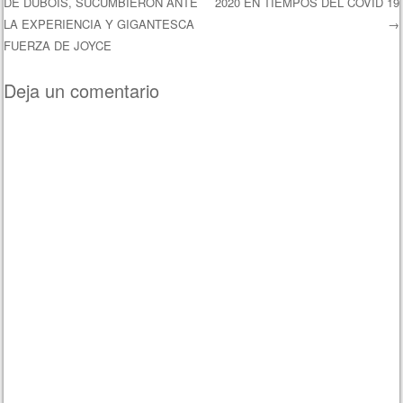
DE DUBOIS, SUCUMBIERON ANTE
2020 EN TIEMPOS DEL COVID 19
Navegación de entradas
LA EXPERIENCIA Y GIGANTESCA
→
FUERZA DE JOYCE
Deja un comentario