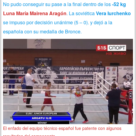
No pudo conseguir su pase a la final dentro de los
-52 kg
Luna María Mairena Aragón
. La soviética
Vera Iurchenko
se impuso por decisión unánime (5 – 0). y dejó a la
española con su medalla de Bronce.
El enfado del equipo técnico español fue patente con algunos
resultados del campeonato.