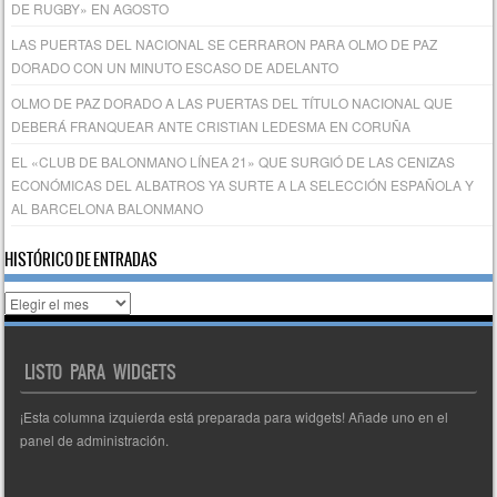
DE RUGBY» EN AGOSTO
LAS PUERTAS DEL NACIONAL SE CERRARON PARA OLMO DE PAZ
DORADO CON UN MINUTO ESCASO DE ADELANTO
OLMO DE PAZ DORADO A LAS PUERTAS DEL TÍTULO NACIONAL QUE
DEBERÁ FRANQUEAR ANTE CRISTIAN LEDESMA EN CORUÑA
EL «CLUB DE BALONMANO LÍNEA 21» QUE SURGIÓ DE LAS CENIZAS
ECONÓMICAS DEL ALBATROS YA SURTE A LA SELECCIÓN ESPAÑOLA Y
AL BARCELONA BALONMANO
HISTÓRICO DE ENTRADAS
Histórico
de
entradas
LISTO PARA WIDGETS
¡Esta columna izquierda está preparada para widgets! Añade uno en el
panel de administración.