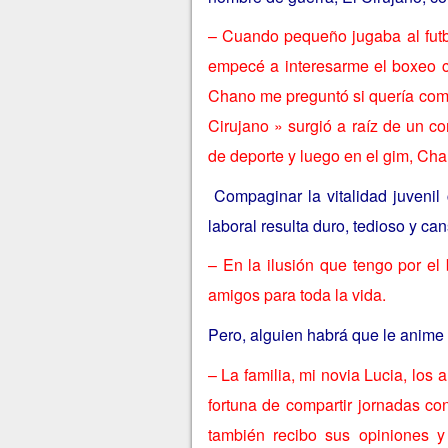
– Cuando pequeño jugaba al futb
empecé a interesarme el boxeo c
Chano me preguntó si quería compet
Cirujano » surgió a raíz de un c
de deporte y luego en el gim, Ch
Compaginar la vitalidad juvenil 
laboral resulta duro, tedioso y c
– En la ilusión que tengo por e
amigos para toda la vida.
Pero, alguien habrá que le anime o
– La familia, mi novia Lucia, lo
fortuna de compartir jornadas c
también recibo sus opiniones 