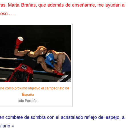
as, Marta Brañas, que además de enseñarme, me ayudan a
so . . .
ene como próximo objetivo el campeonato de
España
foto Parreño
n combate de sombra con el acristalado reflejo del espejo, a
rujano «