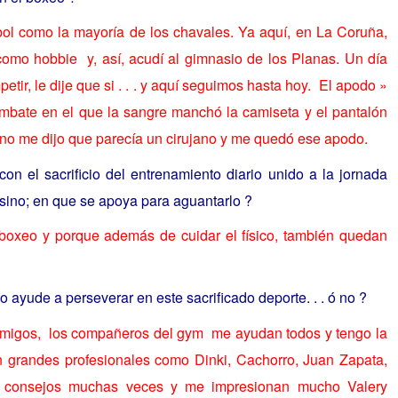
ol como la mayoría de los chavales. Ya aquí, en La Coruña,
omo hobbie y, así, acudí al gimnasio de los Planas. Un día
ir, le dije que si . . . y aquí seguimos hasta hoy. El apodo »
ombate en el que la sangre manchó la camiseta y el pantalón
ano me dijo que parecía un cirujano y me quedó ese apodo.
con el sacrificio del entrenamiento diario unido a la jornada
ansino; en que se apoya para aguantarlo ?
l boxeo y porque además de cuidar el físico, también quedan
 ayude a perseverar en este sacrificado deporte. . . ó no ?
s amigos, los compañeros del gym me ayudan todos y tengo la
on grandes profesionales como Dinki, Cachorro, Juan Zapata,
y consejos muchas veces y me impresionan mucho Valery