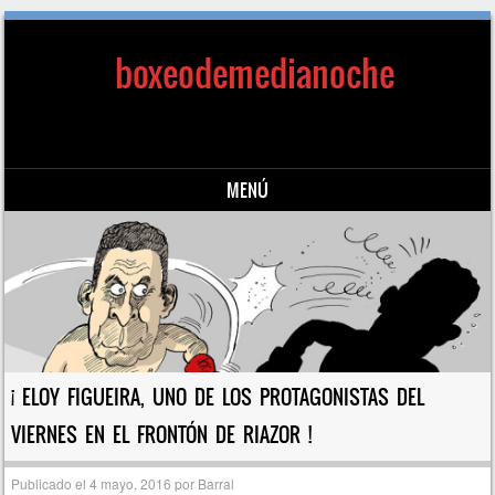
boxeodemedianoche
MENÚ
Saltar al contenido
¡ ELOY FIGUEIRA, UNO DE LOS PROTAGONISTAS DEL
VIERNES EN EL FRONTÓN DE RIAZOR !
Publicado el
4 mayo, 2016
por
Barral