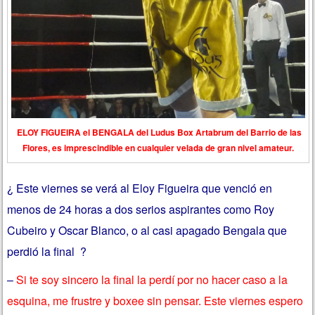
ELOY FIGUEIRA el BENGALA del Ludus Box Artabrum del Barrio de las
Flores, es imprescindible en cualquier velada de gran nivel amateur.
¿ Este viernes se verá al Eloy Figueira que venció en
menos de 24 horas a dos serios aspirantes como Roy
Cubeiro y Oscar Blanco, o al casi apagado Bengala que
perdió la final ?
–
Si te soy sincero la final la perdí por no hacer caso a la
esquina, me frustre y boxee sin pensar. Este viernes espero