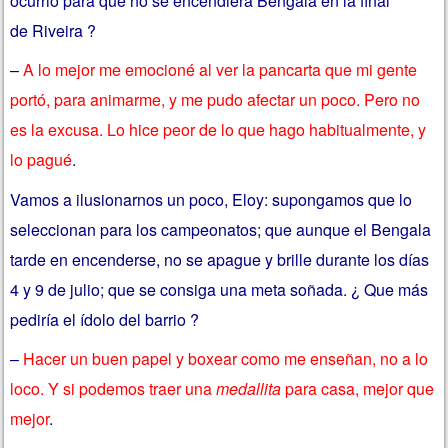
ocurrió para qué no se encendiera Bengala en la final
de Riveira ?
–
A lo mejor me emocioné al ver la pancarta que mi gente
portó, para animarme, y me pudo afectar un poco. Pero no
es la excusa. Lo hice peor de lo que hago habitualmente, y
lo pagué
.
Vamos a ilusionarnos un poco, Eloy: supongamos que lo
seleccionan para los campeonatos; que aunque el Bengala
tarde en encenderse, no se apague y brille durante los días
4 y 9 de julio; que se consiga una meta soñada. ¿ Que más
pediría el ídolo del barrio ?
–
Hacer un buen papel y boxear como me enseñan, no a lo
loco. Y si podemos traer una
medallita
para casa, mejor que
mejor
.