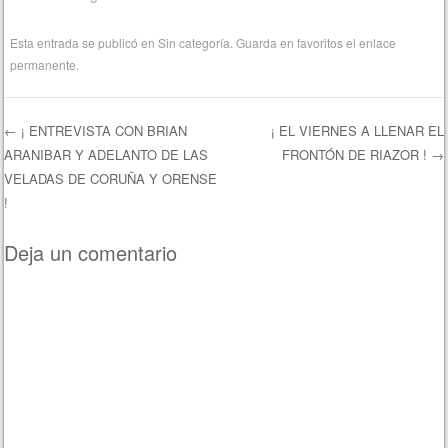
Esta entrada se publicó en
Sin categoría
. Guarda en favoritos el
enlace
permanente
.
←
¡ ENTREVISTA CON BRIAN
¡ EL VIERNES A LLENAR EL
ARANIBAR Y ADELANTO DE LAS
FRONTÓN DE RIAZOR !
→
Navegación de entradas
VELADAS DE CORUÑA Y ORENSE
!
Deja un comentario