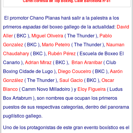
Cartel cortesía de Top Boxing. Calle Barcelona nº 81
El promotor Chano Planas hará salir a la palestra a los
primeros
espadas
del boxeo gallego de la actualidad:
David
Aller
( BKC ),
Miguel Oliveira
( The Thunder ),
Pablo
Gonzalez
( BKC ),
Mario Peteiro
( The Thunder ),
Nauman
Chaudahary
( BKC ),
Rubén Pérez
( Escuela de Boxeo El
Canario ),
Adrian Miraz
( BKC ),
Brian Aranibar
( Club
Boxing Cidade de Lugo ),
Diego Couceiro
( BKC ),
Aarón
González
( The Thunder ),
Saul Gacio
( BKC ),
Oscar
Blanco
( Camm Novo Milladoiro ) y
Eloy Figueira
( Ludus
Box Artabrum ), son nombres que ocupan los primeros
puestos de sus respectivas categorías, dentro del panorama
pugilístico gallego.
Uno de los protagonistas de este gran evento boxístico es el