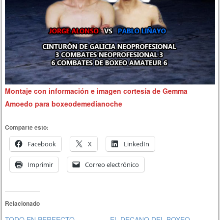
Montaje con información e imagen cortesía de Gemma
Amoedo para boxeodemedianoche
Comparte esto:
Facebook
X
LinkedIn
Imprimir
Correo electrónico
Relacionado
TODO EN PERFECTO
EL DECANO DEL BOXEO