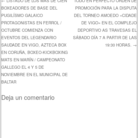
←
LISTADO DE LOS MÁS DE CIEN
TODO EN PERFECTO ORDEN DE
BOXEADORES DE BASE DEL
PROMOCIÓN PARA LA DISPUTA
Navegación de entradas
PUGILÍSMO GALAICO
DEL TORNEO AMOEDO «CIDADE
PROTAGONISTAS EN FERROL /
DE VIGO» EN EL COMPLEJO
OCTUBRE COMIENZA CON
DEPORTIVO AS TRAVESAS EL
EVENTOS DEL LEGENDARIO
SÁBADO DÍA 7 A PARTIR DE LAS
SAUDADE EN VIGO, AZTECA BOX
19:30 HORAS.
→
EN CORUÑA, BOXEO-KICKBOXING
MATS EN MARÍN / CAMPEONATO
GALLEGO EL 4 Y 5 DE
NOVIEMBRE EN EL MUNICIPAL DE
BALTAR
Deja un comentario