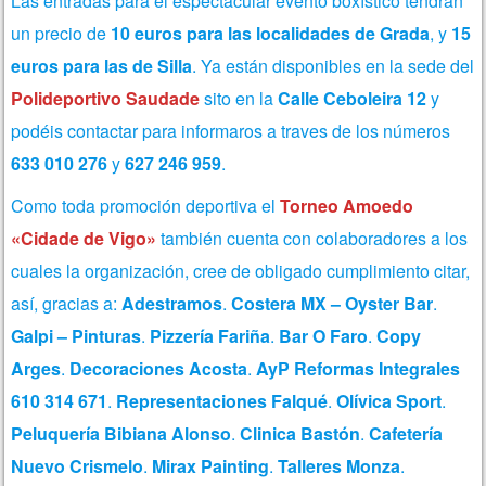
Las entradas para el espectacular evento boxístico tendrán
un precio de
10 euros para las localidades de Grada
, y
15
euros para las de Silla
. Ya están disponibles en la sede del
Polideportivo Saudade
sito en la
Calle Ceboleira 12
y
podéis contactar para informaros a traves de los números
633 010 276
y
627 246 959
.
Como toda promoción deportiva el
Torneo Amoedo
«Cidade de Vigo»
también cuenta con colaboradores a los
cuales la organización, cree de obligado cumplimiento citar,
así, gracias a:
Adestramos
.
Costera MX – Oyster Bar
.
Galpi – Pinturas
.
Pizzería Fariña
.
Bar O Faro
.
Copy
Arges
.
Decoraciones Acosta
.
AyP
Reformas Integrales
610 314 671
.
Representaciones Falqué
.
Olívica Sport
.
Peluquería Bibiana Alonso
.
Clinica Bastón
.
Cafetería
Nuevo Crismelo
.
Mirax Painting
.
Talleres Monza
.