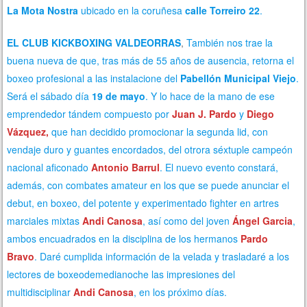
La Mota Nostra
ubicado en la coruñesa
calle Torreiro 22
.
EL CLUB KICKBOXING VALDEORRAS
,
También nos trae la
buena nueva de que, tras más de 55 años de ausencia, retorna el
boxeo profesional a las instalacione del
Pabellón Municipal Viejo
.
Será el sábado día
19 de mayo
. Y lo hace de la mano de ese
emprendedor tándem compuesto por
Juan J. Pardo
y
Diego
Vázquez,
que han decidido promocionar la segunda lid, con
vendaje duro y guantes encordados, del otrora séxtuple campeón
nacional aficonado
Antonio Barrul
. El nuevo evento constará,
además, con combates amateur en los que se puede anunciar el
debut, en boxeo, del potente y experimentado fighter en artres
marciales mixtas
Andi Canosa
, así como del joven
Ángel Garcia
,
ambos encuadrados en la disciplina de los hermanos
Pardo
Bravo
. Daré cumplida información de la velada y trasladaré a los
lectores de boxeodemedianoche las impresiones del
multidisciplinar
Andi Canosa
, en los próximo días.