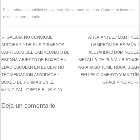
Esta entrada se publicó en
eventos
,
Miscelánea
,
opinion
. Guarda en favoritos
el
enlace permanente
.
←
GALICIA NO CONSIGUE
ATILA ANTELO MARTÍNEZ
APROBAR 2 DE SUS PRIMEROS
CAMPEÓN DE ESPAÑA /
Navegación de entradas
CÁPITULOS DEL CAMPEONATO DE
ALEJANDRO DOMÍNGUEZ
ESPAÑA ABIERTO DE BOXEO EN
MEDALLA DE PLATA / BRONCE
EDAD ESCOLAR EN EL CENTRO
PARA IAGO TOMÉ ROCA, JUAN
TECNIFICACIÓN ADARRAGA /
FELIPE QUIMBAYO Y MARTÍN
BOXEO DE FORMAS EN EL
GRACI PIÑEIRO
→
MUNICIPAL LOBETE EL 29 Y 30
Deja un comentario