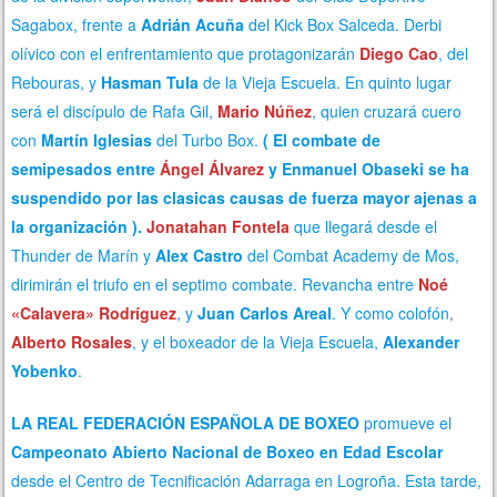
Sagabox, frente a
Adrián Acuña
del Kick Box Salceda.
Derbi
olívico
con el enfrentamiento que protagonizarán
Diego Cao
, del
Rebouras, y
Hasman Tula
de la Vieja Escuela.
En quinto lugar
será el discípulo de Rafa Gil,
Mario Núñez
, quien cruzará cuero
con
Martín Iglesias
del Turbo Box.
(
El
combate de
semipesados entre
Ángel Álvarez
y Enmanuel Obaseki se ha
suspendido por las clasicas causas de fuerza mayor ajenas a
la organización ).
Jonatahan Fontela
que llegará desde el
Thunder de Marín y
Alex Castro
del Combat Academy de Mos,
dirimirán el triufo en el septimo combate.
Revancha
entre
Noé
«Calavera» Rodríguez
, y
Juan Carlos Areal
.
Y como colofón
,
Alberto Rosales
, y el boxeador de la Vieja Escuela,
Alexander
Yobenko
.
LA REAL FEDERACIÓN ESPAÑOLA DE BOXEO
promueve el
Campeonato Abierto Nacional de Boxeo
en Edad Escolar
desde el Centro de Tecnificación Adarraga en Logroña. Esta tarde,