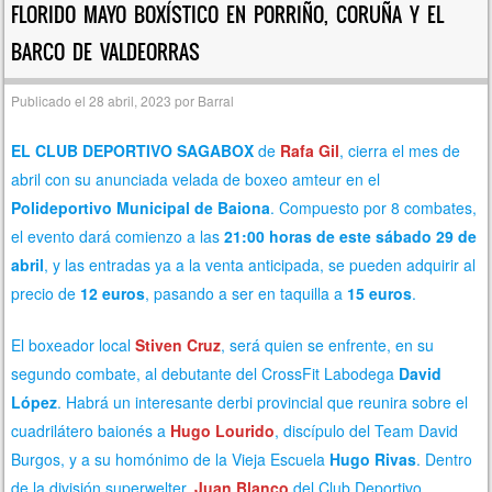
FLORIDO MAYO BOXÍSTICO EN PORRIÑO, CORUÑA Y EL
BARCO DE VALDEORRAS
Publicado el
28 abril, 2023
por
Barral
EL CLUB DEPORTIVO SAGABOX
de
Rafa Gil
, cierra el mes de
abril con su anunciada velada de boxeo amteur en el
Polideportivo Municipal de Baiona
. Compuesto por 8 combates,
el evento
dará comienzo a las
21:00 horas de este sábado 29 de
abril
, y las entradas ya a la venta anticipada,
se pueden adquirir al
precio de
12 euros
, pasando a ser en taquilla a
15 euros
.
El boxeador local
Stiven Cruz
, será quien se enfrente, en su
segundo combate, al debutante del CrossFit Labodega
David
López
. Habrá
un interesante derbi provincial que reunira sobre el
cuadrilátero baionés a
Hugo Lourido
, discípulo del Team David
Burgos, y a su homónimo de la Vieja Escuela
Hugo Rivas
.
Dentro
de la división superwelter,
Juan Blanco
del Club Deportivo