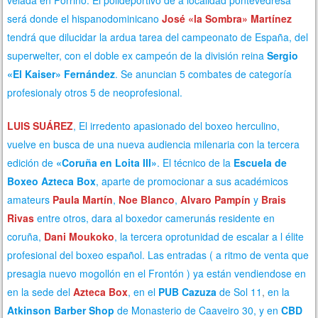
será donde el hispanodominicano
José «la Sombra» Martínez
tendrá que dilucidar la ardua tarea del campeonato de España, del
superwelter, con el doble ex campeón de la división reina
Sergio
«El Kaiser» Fernández
.
Se anuncian 5 combates de categoría
profesionaly otros 5 de neoprofesional.
LUIS SUÁREZ
, El irredento apasionado del boxeo herculino,
vuelve en busca de una nueva audiencia milenaria con la tercera
edición de
«Coruña en Loita III»
. El técnico de la
Escuela de
Boxeo Azteca Box
, aparte de promocionar a sus académicos
amateurs
Paula Martín
,
Noe Blanco
,
Alvaro Pampín
y
Brais
Rivas
entre otros, dara al boxedor camerunás residente en
coruña,
Dani Moukoko
, la tercera oprotunidad de escalar a l élite
profesional del boxeo español. Las entradas ( a ritmo de venta que
presagia nuevo mogollón en el Frontón ) ya están vendiendose en
en la sede del
Azteca Box
, en el
PUB Cazuza
de Sol 11
,
en la
Atkinson Barber Shop
de
Monasterio de Caaveiro
30, y en
CBD