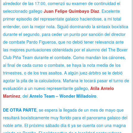
alrededor de las 17:00, comenzó su examen de continuidad el
seleccionado gallego
Juan Felipe Quimbayo Díaz
. Excelente
primer episodio del representate galaico haciendose, a mi total
entender, con la mejor nota. Siguió dominando la sintasix boxística
durante el segundo, para ceder un punto por sanción del director
de combate Pardo Figueroa, que no debió tener relevancia ante
las mejores puntuaciones obtenidads por el alumno del The Boxer
Club Piña Team durante el combate. Como mandan los cánones,
al final de cada curso o combate, se haya la nota media de los
trimestres, o de los tres asaltos. A algún juez-árbitro se le debió
agotar la pila de la calculadora. Mañana le tocará pasar el turno de
evaluación a un nuevo representante gallego,
Atila Antelo
Martínez
, del
Antelo Team – Wonder Milladoiro
.
DE OTRA PARTE
, se espera la llegada de un mes de mayo que
resultará boxísticamente muy florido para el panorama galaico del
noble arte. El próximo sábado día 6 ya se cuenta con una magna
velada en Porriño. El polideportivo de a localidad pontevedresa