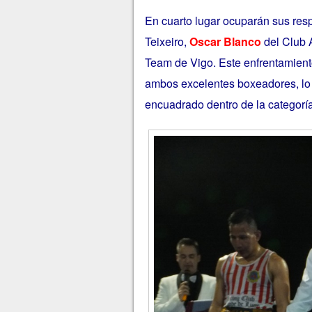
En cuarto lugar ocuparán sus resp
Teixeiro,
Oscar Blanco
del Club
Team de Vigo. Este enfrentamient
ambos excelentes boxeadores, lo 
encuadrado dentro de la categoría