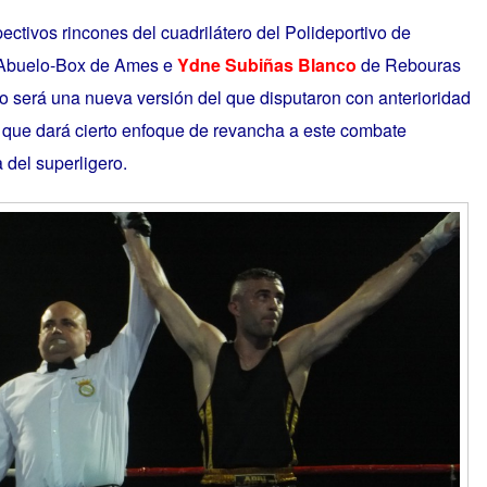
ectivos rincones del cuadrilátero del Polideportivo de
 Abuelo-Box de Ames e
Ydne Subiñas Blanco
de Rebouras
o será una nueva versión del que disputaron con anterioridad
que dará cierto enfoque de revancha a este combate
 del superligero.