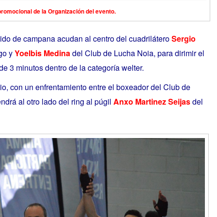
promocional de la Organización del evento.
añido de campana acudan al centro del cuadrilátero
Sergio
go y
Yoelbis Medina
del Club de Lucha Noia, para dirimir el
de 3 minutos dentro de la categoría welter.
o, con un enfrentamiento entre el boxeador del Club de
endrá
al otro lado del ring al púgil
Anxo Martinez Seijas
del