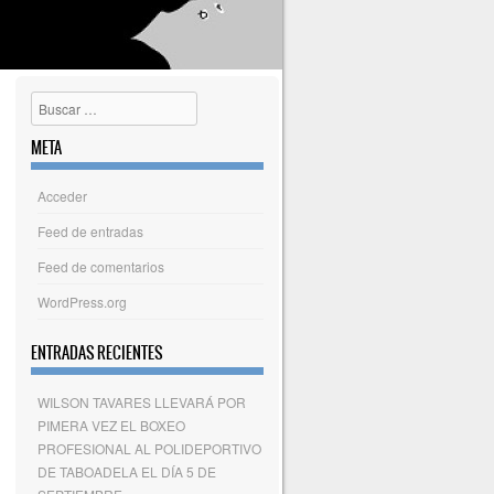
Buscar
META
Acceder
Feed de entradas
Feed de comentarios
WordPress.org
ENTRADAS RECIENTES
WILSON TAVARES LLEVARÁ POR
PIMERA VEZ EL BOXEO
PROFESIONAL AL POLIDEPORTIVO
DE TABOADELA EL DÍA 5 DE