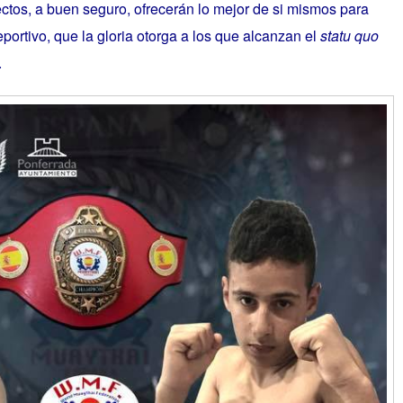
tos, a buen seguro, ofrecerán lo mejor de si mismos para
eportivo, que la gloria otorga a los que alcanzan el
statu quo
.