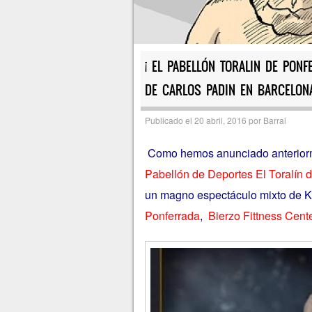
¡ EL PABELLÓN TORALIN DE PONF
DE CARLOS PADIN EN BARCELONA
Publicado el
20 abril, 2016
por
Barral
Como hemos anunciado anteriorment
Pabellón de Deportes El Toralín 
un magno espectáculo mixto de Ki
Ponferrada
,
Bierzo Fittness Cent