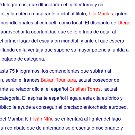
kilogramos, que dilucidarán el fighter turco y co-
ol, y también co-aspirante oficial al título,
Tito Macias
,
quien
 incondicionales al competir como local. El discípulo de
Diego
aprovechar la oportunidad que se le brinda de optar al
l primer lugar del escalafón mundial, y ante el que espera
confiando en la ventaja que supone su mayor potencia, unida a
r bajado de categoría.
asta 75 kilogramos, los contendientes que subirán al
ín, serán el francés
Bakari Tounkara
, actual poseed
or del
te su retador oficial el español
Cristián Torres
, actual
tegoría. El aspirante español llega a esta cita eufórico y
úblico le ayude a conseguir el preciado entorchado europeo.
r del Mamba K 1
Iván Niño
se enfrentará al fighter del Iago
un combate que de antemano se presenta emocionante y