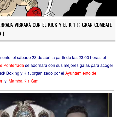
ERRADA VIBRARÁ CON EL KICK Y EL K 1 ! ¡ GRAN COMBATE
 !
e, el sábado 23 de abril a partir de las 23:00 horas, el
de Ponferrada
se adornará con sus mejores galas para acoger
ck Boxing y K 1, organizado por el
Ayuntamiento de
er
y
Mamba K 1 Gim
.