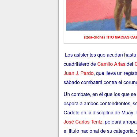
(izda-drcha) TITO MACIAS C
Los asistentes que acudan hasta 
cuadrilátero de
Camilo Arias
del
C
Juan J. Pardo
, que lleva un regis
sábado combatirá contra el coru
Un combate, en el que los que se 
espera a ambos contendientes, s
Cadete en la disciplina de Muay 
José Carlos Teniz
, peleará arrop
el titulo nacional de su categoría