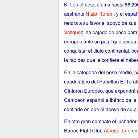
K 1 en el peso pluma hasta 58,200 
aspirante
Nizan Turam
,
y el españ
tendrá a su favor el apoyo de sus
Vazquez
, ha bajado de peso para 
europeo ante un púgil que ocupa e
conquistar el título continental, 
la rapidez que le confiere el habe
En la categoría del peso medio, h
cuadrilátero del Pabellón El Toral
Cinturón Europeo, que expondrá an
Campeón español e Ibérico de la ca
confiado en que el apoyo de su p
En otro gran combate el luchado
Barros Fight Club
Alberto Toro
en 