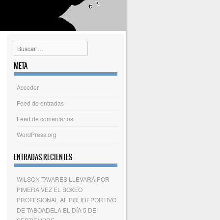
Buscar
META
Acceder
Feed de entradas
Feed de comentarios
WordPress.org
ENTRADAS RECIENTES
WILSON TAVARES LLEVARÁ POR
PIMERA VEZ EL BOXEO
PROFESIONAL AL POLIDEPORTIVO
DE TABOADELA EL DÍA 5 DE