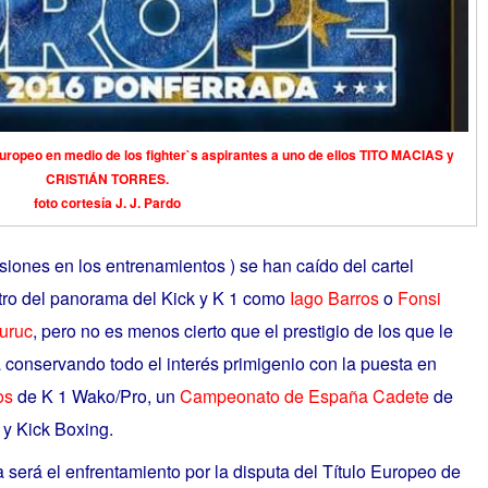
opeo en medio de los fighter`s aspirantes a uno de ellos TITO MACIAS y
CRISTIÁN TORRES.
foto cortesía J. J. Pardo
iones en los entrenamientos ) se han caído del cartel
tro del panorama del Kick y K 1 como
Iago Barros
o
Fonsi
uruc
, pero no es menos cierto que el prestigio de los que le
a conservando todo el interés primigenio con la puesta en
os
de K 1 Wako/Pro, un
Campeonato de España Cadete
de
 y Kick Boxing.
da será el enfrentamiento por la disputa del Título Europeo de