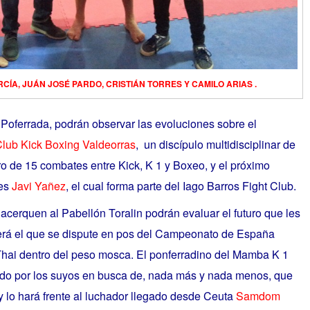
ARCÍA, JUÁN JOSÉ PARDO, CRISTIÁN TORRES Y CAMILO ARIAS .
Poferrada, podrán observar las evoluciones sobre el
lub Kick Boxing Valdeorras
, un discípulo multidisciplinar de
tro de 15 combates entre Kick, K 1 y Boxeo, y el próximo
ñes
Javi Yañez
, el cual forma parte del Iago Barros Fight Club.
acerquen al Pabellón Toralin podrán evaluar el futuro que les
erá el que se dispute en pos del Campeonato de España
Thai dentro del peso mosca. El ponferradino del Mamba K 1
ado por los suyos en busca de, nada más y nada menos, que
, y lo hará frente al luchador llegado desde Ceuta
Samdom