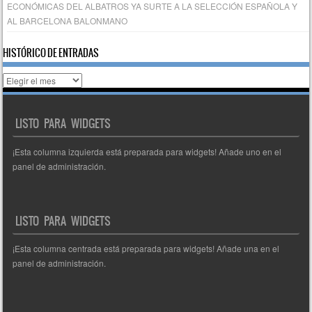
ECONÓMICAS DEL ALBATROS YA SURTE A LA SELECCIÓN ESPAÑOLA Y
AL BARCELONA BALONMANO
HISTÓRICO DE ENTRADAS
Histórico
de
entradas
LISTO PARA WIDGETS
¡Esta columna izquierda está preparada para widgets! Añade uno en el
panel de administración.
LISTO PARA WIDGETS
¡Esta columna centrada está preparada para widgets! Añade una en el
panel de administración.