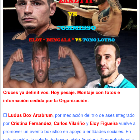
Cruces ya definitivos. Hoy pesaje. Montaje con fotos e
información cedida por la Organización.
El
Ludus Box Artabrum
, por mediación del trio de ases integrado
por
Cristina Fernández
,
Carlos Vilariño
y
Eloy Figueira
vuelve a
promover un evento boxístico en apoyo a entidades sociales. En
esta ocasión, la velada de boxeo mixto Amateur, Neoprofesional y