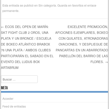
Esta entrada se publicó en
Sin categoría
. Guarda en favoritos el
enlace
permanente
.
←
ECOS DEL OPEN DE MARÍN:
EXCELENTE PROMOCIÓN,
SKT FIGHT CLUB 2 OROS, UNA
AFICIONES EJEMPLARES, BOXEO
Navegación de entradas
PLATA Y UN BRONCE / ESCUELA
CON QUILATES, ATRONADORAS
DE BOXEO ATLÁNTICO BRABOX
OVACIONES, Y DESPLIEGUE DE
76 UNA PLATA / AMBOS CLUBES
PANCARTAS EN UN ABARROTADO
PARTICIPARÁN EL SABADO EN EL
PABELLÓN DEL BARRIO DE LAS
EVENTO DEL LUDUS BOX
FLORES.
→
ARTABRUM
Buscar
META
Acceder
Feed de entradas