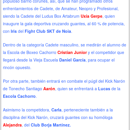
populoso barrio coruñés, así, que se han programado otros
enfrentamientos de Cadete, de Amateur, Neopro y Profesional,
siendo la Cadete del Ludus Box Artabrum
Uxía Gerpe
, quien
inaugure la gala deportiva cruzando guantes, al 60 % de potencia,
con
Iris
del
Fight Club SKT
de Noia
.
Dentro de la categoría Cadete masculino, se medirán el alumno de
la Escola de Boxeo Cachorro
Crístian Junior
y el competidor que
llegará desde la Vieja Escuela
Daniel García
, para ocupar el
rincón opuesto.
Por otra parte, también entrará en combate el púgil del Kick Narón
de Tonecho Santiago
Aarón
, quien se enfrentará a
Lucas
de la
Escola Cachorro
.
Asimismo la competidora,
Carla
, perteneciente también a la
disciplina del Kick Narón, cruzará guantes con su homóloga
Alejandra
, del
Club Borja Martínez.