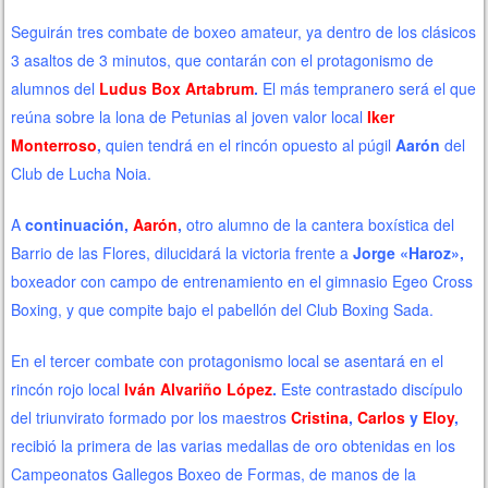
Seguirán tres combate de boxeo amateur, ya dentro de los clásicos
3 asaltos de 3 minutos, que contarán con el protagonismo de
alumnos del
Ludus Box Artabrum
.
El más tempranero será el que
reúna sobre la lona de Petunias al joven valor local
Iker
Monterroso
,
quien tendrá en el rincón opuesto al púgil
Aarón
del
Club de Lucha Noia.
A
continuación,
Aarón
,
otro alumno de la cantera boxística del
Barrio de las Flores, dilucidará la victoria frente a
Jorge «Haroz»,
boxeador con campo de entrenamiento en el gimnasio Egeo Cross
Boxing, y que compite bajo el pabellón del Club Boxing Sada.
En el tercer combate con protagonismo local se asentará en el
rincón rojo local
Iván Alvariño López
.
Este contrastado discípulo
del triunvirato formado por los maestros
Cristina
,
Carlos
y
Eloy
,
recibió la primera de las varias medallas de oro obtenidas en los
Campeonatos Gallegos Boxeo de Formas, de manos de la