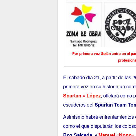
Por primera vez Goián entra en el pa
profesiona
El sábado día 21, a partir de las 
primera vez en su historia un com
Spartan » López
, oficiará como 
escuderos del
Spartan Team To
Asimismo habrá enfrentamientos 
como el que disputarán los coloso
Box Salceda
, y
Manuel «Nono» 