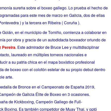
gemonía sureña sobre el boxeo gallego. Lo prueba el hecho de
rogramadas para este mes de marzo en Galicia, dos de ellas
ontevedra ) y la tercera en Ribeira ( Coruña ).
de Goián, en el municipio de Tomiño, comienza a colaborar en
ía por obra y gracia de un autodidacta boxeador oriundo de
 Pereira
. Este admirador de Bruce Lee y multidisciplinar
ntacto, laureado en múltiples torneos nacionales e
ducir a su patria chica en el mapa boxístico profesional
a de boxeo con el colofón estelar de su propio debut dentro
le arte.
a medalla de Bronce en el Campeonato de España 2019,
mpeón de Galicia Élite de Boxeo en 3 ocasiones.
ña de Kickboxing, Campeón Gallego de Full-
ck Boxing. Es también competidor de Muay Thai, y optó