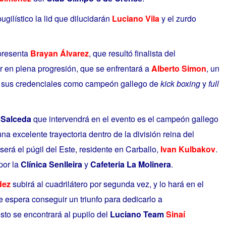
ugilístico la lid que dilucidarán
Luciano Vila
y el zurdo
presenta
Brayan Álvarez
,
que resultó finalista del
or
en plena progresión, que se enfrentará a
Alberto Simon
, un
a sus credenciales como campeón gallego de
kick boxing
y
full
 Salceda
que intervendrá en el evento es el campeón gallego
na excelente trayectoria dentro de la división reina del
será el púgil del Este, residente en Carballo,
Ivan Kulbakov
.
por la
Clínica Senlleira
y
Cafeteria La Molinera
.
dez
subirá al cuadrilátero por segunda vez, y lo hará en el
 espera conseguir un triunfo para dedicarlo a
sto se encontrará al pupilo del
Luciano Team
Sinaí