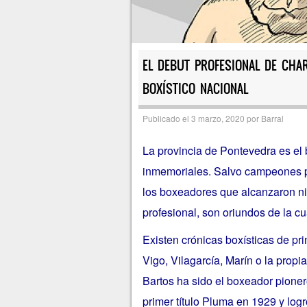
EL DEBUT PROFESIONAL DE CHAR
BOXÍSTICO NACIONAL
Publicado el
3 marzo, 2020
por
Barral
La provincia de Pontevedra es el
inmemoriales. Salvo campeones pu
los boxeadores que alcanzaron niv
profesional, son oriundos de la cu
Existen crónicas boxísticas de pr
Vigo, Vilagarcía, Marín o la propi
Bartos ha sido el boxeador pionero
primer título Pluma en 1929 y logr