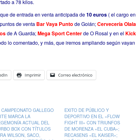
ado a 78 kilos.
l tique de entrada en venta anticipada de
10 euros
( el cargo en
 puntos de venta
Bar Vaya Punto
de Goián;
Cervecería Olala
aos
de A Guarda;
Mega Sport Center
de O Rosal y en el
Kick
odo lo comentado, y más, que iremos ampliando según vayan
edIn
Imprimir
Correo electrónico
L CAMPEONATO GALLEGO
EXITO DE PÚBLICO Y
ITE MARCA LA
DEPORTIVO EN EL «FLOW
EGEMONÍA ACTUAL DEL
FIGHT III» CON TRIUNFOS
RBO BOX CON TÍTULOS
DE MORENZA «EL CUBA»;
RA WILSON, SACO,
RECASENS «EL KAISER»;