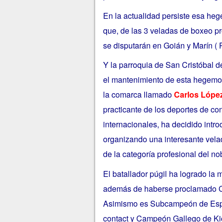
En la actualidad persiste esa he
que, de las 3 veladas de boxeo p
se disputarán en Goián y Marín ( P
Y la parroquia de San Cristóbal 
el mantenimiento de esta hegemon
la comarca llamado
Carlos López
practicante de los deportes de co
internacionales, ha decidido intro
organizando una interesante velad
de la categoría profesional del nob
El batallador púgil ha logrado l
además de haberse proclamado Ca
Asimismo es Subcampeón de Espa
contact y Campeón Gallego de Ki