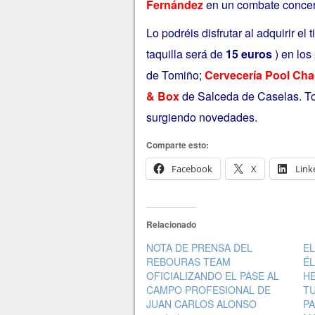
Fernández
en un combate concert
Lo podréis disfrutar al adquirir e
taquilla será de
15 euros
) en los
de Tomiño;
Cervecería Pool Ch
& Box
de Salceda de Caselas.
T
surgiendo novedades.
Comparte esto:
Facebook
X
Link
Relacionado
NOTA DE PRENSA DEL
E
REBOURAS TEAM
ÉL
OFICIALIZANDO EL PASE AL
H
CAMPO PROFESIONAL DE
TU
JUAN CARLOS ALONSO
PA