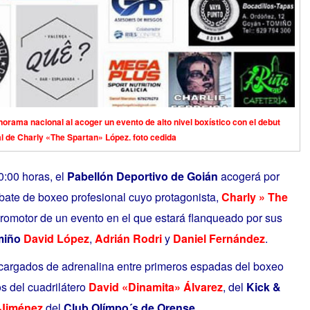
norama nacional al acoger un evento de alto nivel boxístico con el debut
l de Charly «The Spartan» López. foto cedida
20:00 horas, el
Pabellón Deportivo de Goián
acogerá por
bate de boxeo profesional cuyo protagonista,
Charly » The
promotor de un evento en el que estará flanqueado por sus
miño
David López
,
Adrián Rodri
y
Daniel Fernández
.
cargados de adrenalina entre primeros espadas del boxeo
s del cuadrilátero
David «Dinamita» Álvarez
, del
Kick &
Jiménez
del
Club Olímpo´s de Orense
.