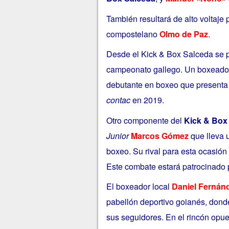
También resultará de alto voltaje p
compostelano
Olmo de Paz
.
Desde el Kick & Box Salceda se 
campeonato gallego. U
n boxead
debutante en boxeo que present
contac
en 2019.
Otro componente del
Kick & Box
Junior
Marcos Gómez
que lleva u
boxeo. Su rival para esta ocasión 
Este combate estará patrocinado 
El boxeador local
Daniel Fernán
pabellón deportivo goianés, donde
sus seguidores. En el rincón opue