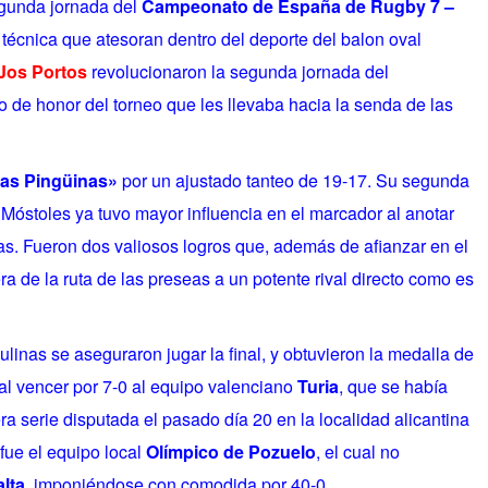
segunda jornada del
Campeonato de España de Rugby 7 –
técnica que atesoran dentro del deporte del balon oval
Jos Portos
revolucionaron la segunda jornada del
 de honor del torneo que les llevaba hacia la senda de las
as Pingüinas»
por un ajustado tanteo de 19-17. Su segunda
Móstoles ya tuvo mayor influencia en el marcador al anotar
as. Fueron dos valiosos logros que, además de afianzar en el
era de la ruta de las preseas a un potente rival directo como es
linas se aseguraron jugar la final, y obtuvieron la medalla de
l vencer por 7-0 al equipo valenciano
Turia
, que se había
 serie disputada el pasado día 20 en la localidad alicantina
l fue el equipo local
Olímpico de Pozuelo
, el cual no
alta
, imponiéndose con comodida por 40-0.