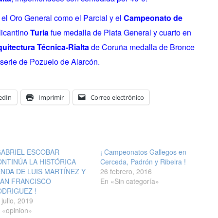
 el Oro General como el Parcial y el
Campeonato de
alicantino
Turia
fue medalla de Plata General y cuarto en
uitectura Técnica-Rialta
de Coruña medalla de Bronce
 serie de Pozuelo de Alarcón.
edIn
Imprimir
Correo electrónico
GABRIEL ESCOBAR
¡ Campeonatos Gallegos en
NTINÚA LA HISTÓRICA
Cerceda, Padrón y Ribeira !
NDA DE LUIS MARTÍNEZ Y
26 febrero, 2016
UAN FRANCISCO
En «Sin categoría»
DRIGUEZ !
 julio, 2019
 «opinion»