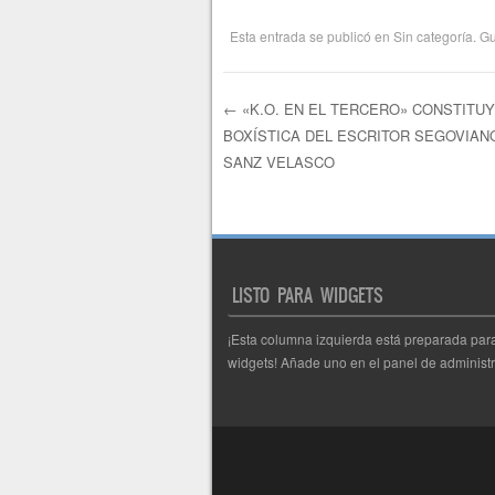
Esta entrada se publicó en
Sin categoría
. G
←
«K.O. EN EL TERCERO» CONSTITUY
BOXÍSTICA DEL ESCRITOR SEGOVIANO
Navegación de e
SANZ VELASCO
LISTO PARA WIDGETS
¡Esta columna izquierda está preparada par
widgets! Añade uno en el panel de administr