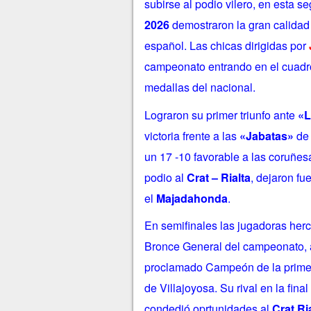
subirse al podio vilero, en esta 
2026
demostraron la gran calidad 
español.
Las chicas dirigidas por
campeonato entrando en el cuadro
medallas del nacional.
Lograron su primer triunfo ante
«L
victoria frente a las
«Jabatas»
de 
un 17 -10 favorable a las coruñes
podio al
Crat – Rialta
, dejaron fu
el
Majadahonda
.
En semifinales las jugadoras hercu
Bronce General del campeonato, a
proclamado Campeón de la primera
de Villajoyosa. Su rival en la fina
condedió oprtunidades al
Crat Ri