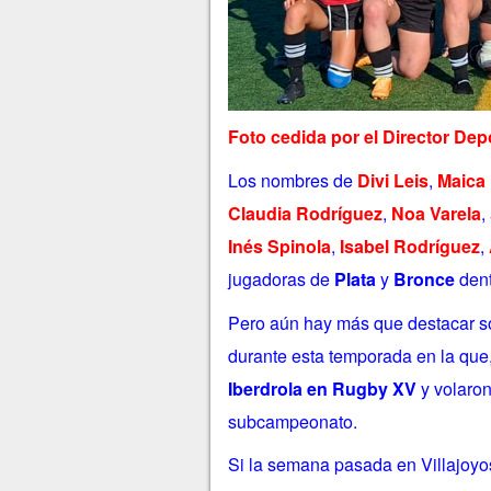
Foto cedida por el Director De
Los nombres de
Divi Leis
,
Maica 
Claudia Rodríguez
,
Noa Varela
,
Inés Spinola
,
Isabel Rodríguez
,
jugadoras de
Plata
y
Bronce
dent
Pero aún hay más que destacar so
durante esta temporada en la que
Iberdrola en Rugby XV
y volaron
subcampeonato.
Si la semana pasada en Villajoyo