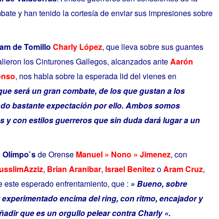
ate y han tenido la cortesía de enviar sus impresiones sobre
am de Tomillo
Charly López
, que lleva sobre sus guantes
alieron los Cinturones Gallegos, alcanzados ante
Aarón
onso
, nos habla sobre la esperada lid del vienes en
ue será un gran combate, de los que gustan a los
ndo bastante expectación por ello. Ambos somos
 y con estilos guerreros que sin duda dará lugar a un
 Olímpo`s
de Orense
Manuel » Nono » Jimenez
, con
usslimAzziz
,
Brian Aranibar
,
Israel Benitez
o
Aram Cruz
,
 este esperado enfrentamiento, que :
» Bueno, sobre
 experimentado encima del ring, con ritmo, encajador y
ñadir que es un orgullo pelear contra Charly «.