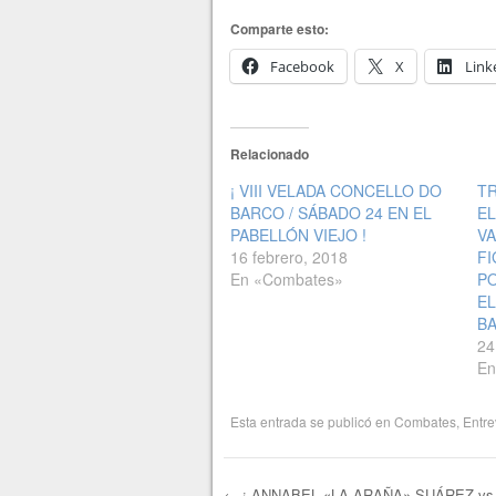
Comparte esto:
Facebook
X
Link
Relacionado
¡ VIII VELADA CONCELLO DO
TR
BARCO / SÁBADO 24 EN EL
EL
PABELLÓN VIEJO !
V
16 febrero, 2018
FI
En «Combates»
P
EL
B
24
En
Esta entrada se publicó en
Combates
,
Entre
←
¡ ANNABEL «LA ARAÑA» SUÁREZ vs