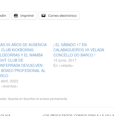
edIn
Imprimir
Correo electrónico
AS 55 AÑOS DE AUSENCIA
¡ EL SÁBADO 17 EN
 CLUB KICKBOXING
CALABAGUEIROS VII VELADA
ALDEORRAS Y EL MAMBA
CONCELLO DO BARCO !
GHT CLUB DE
15 junio, 2017
ONFERRADA DEVUELVEN
En «velada»
 BOXEO PROFESIONAL AL
ARCO
 abril, 2023
 «eventos»
vista
. Guarda en favoritos el
enlace permanente
.
 OLAIA
¡LOS RESULTADOS CONSOLIDAN A LA VILLA