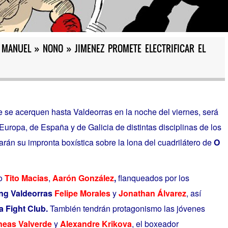
 MANUEL » NONO » JIMENEZ PROMETE ELECTRIFICAR EL
ue se acerquen hasta Valdeorras en la noche del viernes, será
uropa, de España y de Galicia de distintas disciplinas de los
rán su impronta boxística sobre la lona del cuadrilátero de
O
o
Tito Macias
,
Aarón González
,
flanqueados
por los
ng Valdeorras
Felipe Morales
y
Jonathan Álvarez
, así
 Fight Club.
También tendrán protagonismo las jóvenes
neas Valverde
y
Alexandre Krikova
, el boxeador