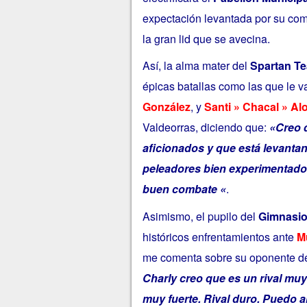
expectación levantada por su comb
la gran lid que se avecina.
Así, la alma mater del
Spartan Te
épicas batallas como las que le v
González
, y
Santi » Chacal » Al
Valdeorras, diciendo que:
«Creo q
aficionados y que está levanta
peleadores bien experimentados
buen combate «
.
Asimismo, el pupilo del
Gimnasio
históricos enfrentamientos ante
M
me comenta sobre su oponente de
Charly creo que es un rival muy
muy fuerte. Rival duro. Puedo a