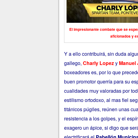
El impresionante combate que se esper
aficionados y e
Y a ello contribuirá, sin duda al
gallego,
Charly Lopez
y
Manuel 
boxeadores es, por lo que precede
buen promotor querría para su e
cualidades muy valoradas por tod
estilismo ortodoxo, al mas fiel se
titánicos púgiles, reúnen unas cual
resistencia a los golpes, y el espí
exagero un ápice, si digo que ser
electrificará el
Pabellón Municipa