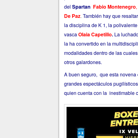
del
Spartan
Fabio Montenegro
,
De Paz
.
También
hay que resalta
la disciplina de K 1, la polivalen
vasca
Olaia Capetillo
.
La luchado
la ha convertido en la multidiscip
modalidades dentro de las cuales
otros galardones.
A buen seguro, que esta novena ed
grandes espectáculos pugilísticos
quien cuenta con la inestimable 