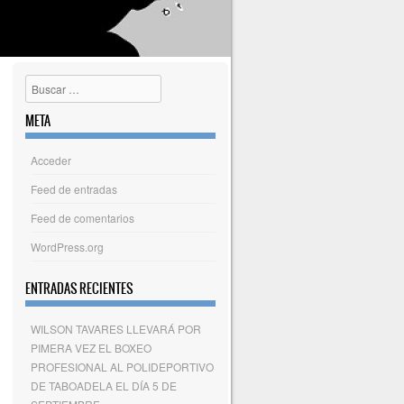
Buscar
META
Acceder
Feed de entradas
Feed de comentarios
WordPress.org
ENTRADAS RECIENTES
WILSON TAVARES LLEVARÁ POR
PIMERA VEZ EL BOXEO
PROFESIONAL AL POLIDEPORTIVO
DE TABOADELA EL DÍA 5 DE