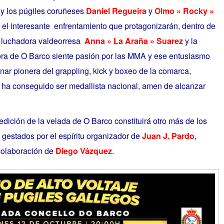
y los púgiles coruñeses
Daniel Regueira
y
Olmo » Rocky »
r el interesante enfrentamiento que protagonizarán, dentro de
te luchadora valdeorresa
Anna » La Araña » Suarez
y la
ra de O Barco siente pasión por las MMA y ese entusiasmo
linar pionera del grappling, kick y boxeo de la comarca,
 ha conseguido ser medallista nacional, amen de alcanzar
ición de la velada de O Barco constituirá otro más de los
 gestados por el espíritu organizador de
Juan J. Pardo
,
colaboración de
Diego Vázquez
.