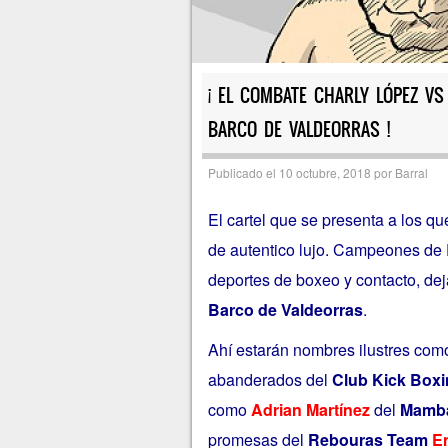
¡ EL COMBATE CHARLY LÓPEZ VS
BARCO DE VALDEORRAS !
Publicado el
10 octubre, 2018
por
Barral
El cartel que se presenta a los q
de autentico lujo. Campeones de E
deportes de boxeo y contacto, deja
Barco de Valdeorras
.
Ahí estarán nombres ilustres com
abanderados del
Club Kick Boxi
como
Adrian Martínez
del
Mamba
promesas del
Rebouras Team
E