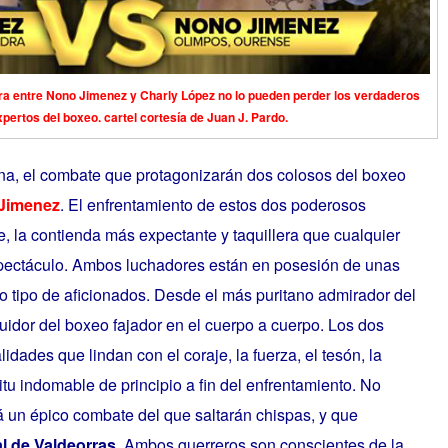
a entre Nono Jimenez y Charly López no lo pueden perder los verdaderos
xpertos del boxeo. cartel cortesía de Juan J. Pardo.
guna, el combate que protagonizarán dos colosos del boxeo
Jimenez
. El enfrentamiento de estos dos poderosos
, la contienda más expectante y taquillera que cualquier
spectáculo. Ambos luchadores están en posesión de unas
o tipo de aficionados. Desde el más puritano admirador del
guidor del boxeo fajador en el cuerpo a cuerpo. Los dos
idades que lindan con el coraje, la fuerza, el tesón, la
ritu indomable de principio a fin del enfrentamiento. No
á un épico combate del que saltarán chispas, y que
l de Valdeorras
. Ambos guerreros son conscientes de la