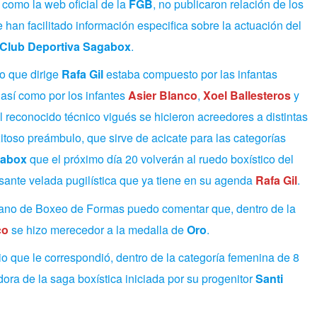
 como la web oficial de la
FGB
, no publicaron relación de los
e han facilitado información especifica sobre la actuación del
Club Deportiva Sagabox
.
o que dirige
Rafa Gil
estaba compuesto por las infantas
 así como por los infantes
Asier Blanco
,
Xoel Ballesteros
y
el reconocido técnico vigués se hicieron acreedores a distintas
xitoso preámbulo, que sirve de acicate para las categorías
gabox
que el próximo día 20 volverán al ruedo boxístico del
esante velada pugilística que ya tiene en su agenda
Rafa Gil
.
sano de Boxeo de Formas puedo comentar que,
dentro de la
co
se hizo merecedor a la medalla de
Oro
.
io que le correspondió, dentro de la categoría femenina de 8
dora de la saga boxística iniciada por su progenitor
Santi