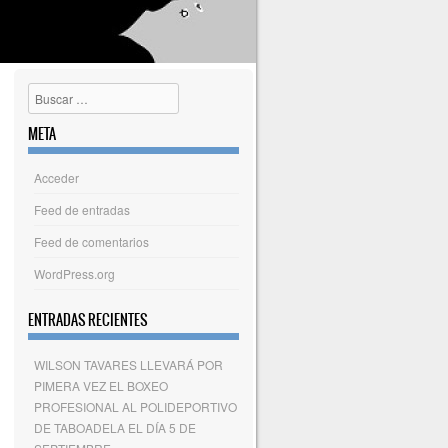
Buscar
META
Acceder
Feed de entradas
Feed de comentarios
WordPress.org
ENTRADAS RECIENTES
WILSON TAVARES LLEVARÁ POR
PIMERA VEZ EL BOXEO
PROFESIONAL AL POLIDEPORTIVO
DE TABOADELA EL DÍA 5 DE