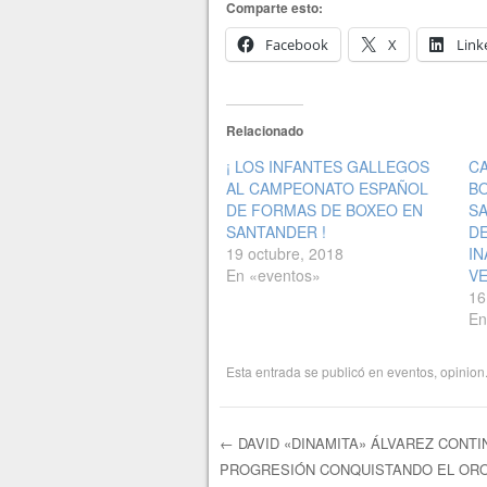
Comparte esto:
Facebook
X
Link
Relacionado
¡ LOS INFANTES GALLEGOS
C
AL CAMPEONATO ESPAÑOL
B
DE FORMAS DE BOXEO EN
SA
SANTANDER !
D
19 octubre, 2018
IN
En «eventos»
VE
16
En
Esta entrada se publicó en
eventos
,
opinion
←
DAVID «DINAMITA» ÁLVAREZ CONTI
PROGRESIÓN CONQUISTANDO EL ORO
Navegación de e