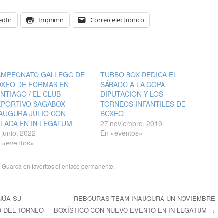
edIn
Imprimir
Correo electrónico
AMPEONATO GALLEGO DE
TURBO BOX DEDICA EL
OXEO DE FORMAS EN
SÁBADO A LA COPA
NTIAGO / EL CLUB
DIPUTACIÓN Y LOS
EPORTIVO SAGABOX
TORNEOS INFANTILES DE
AUGURA JULIO CON
BOXEO
LADA EN IN LEGATUM
27 noviembre, 2019
 junio, 2022
En «eventos»
 «eventos»
. Guarda en favoritos el
enlace permanente
.
NÚA SU
REBOURAS TEAM INAUGURA UN NOVIEMBRE
 DEL TORNEO
BOXÍSTICO CON NUEVO EVENTO EN IN LEGATUM
→
ntradas