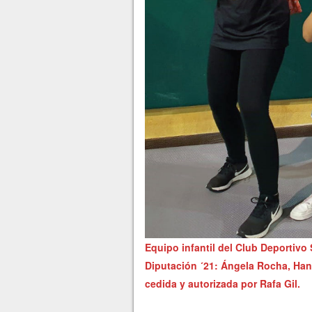
Equipo infantil del Club Deportiv
Diputación ´21: Ángela Rocha, Hann
cedida y autorizada por Rafa Gil.