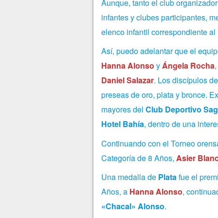
Aunque, tanto el club organizador
infantes y clubes participantes, m
elenco infantil correspondiente al
Así, puedo adelantar que el equip
Hanna Alonso
y
Ángela Rocha
,
Daniel Salazar
. Los discípulos d
preseas de oro, plata y bronce. E
mayores del
Club Deportivo Sa
Hotel Bahía
, dentro de una inter
Continuando con el Torneo oren
Categoría de 8 Años,
Asier Blan
Una medalla de
Plata
fue el prem
Años, a
Hanna Alonso
, continua
«Chacal» Alonso
.