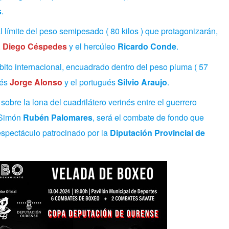
s
.
l límite del peso semipesado ( 80 kilos ) que protagonizarán,
,
Diego Céspedes
y el hercúleo
Ricardo Conde
.
bito internacional, encuadrado dentro del peso pluma ( 57
ués
Jorge Alonso
y el portugués
Silvio Araujo
.
obre la lona del cuadrilátero verinés entre el guerrero
 Simón
Rubén Palomares
, será el combate de fondo que
spectáculo patrocinado por la
Diputación Provincial de