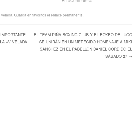
En «Combates»
,
velada
. Guarda en favoritos el
enlace permanente
.
 IMPORTANTE
EL TEAM PIÑA BOXING CLUB Y EL BOXEO DE LUGO
LA «V VELADA
SE UNIRÁN EN UN MERECIDO HOMENAJE A MIKI
ntradas
SÁNCHEZ EN EL PABELLÓN DANIEL CORDIDO EL
SÁBADO 27
→