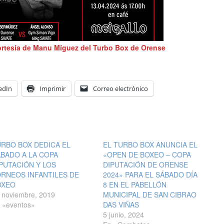
cortesía de Manu Míguez del Turbo Box
de Orense
edIn
Imprimir
Correo electrónico
RBO BOX DEDICA EL
EL TURBO BOX ANUNCIA EL
BADO A LA COPA
«OPEN DE BOXEO – COPA
PUTACIÓN Y LOS
DIPUTACIÓN DE ORENSE
RNEOS INFANTILES DE
2024» PARA EL SÁBADO DÍA
OXEO
8 EN EL PABELLÓN
 noviembre, 2019
MUNICIPAL DE SAN CIBRAO
 «eventos»
DAS VIÑAS
5 junio, 2024