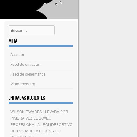
Buscar
META
Acceder
Feed de entradas
Feed de comentarios
WordPress.org
ENTRADAS RECIENTES
WILSON TAVARES LLEVARÁ POR
PIMERA VEZ EL BOXEO
PROFESIONAL AL POLIDEPORTIVO
DE TABOADELA EL DÍA 5 DE