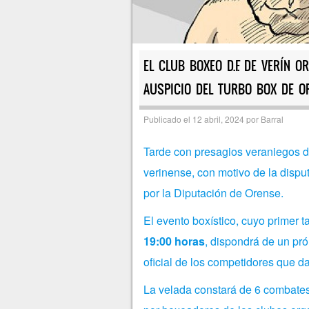
EL CLUB BOXEO D.F. DE VERÍN 
AUSPICIO DEL TURBO BOX DE O
Publicado el
12 abril, 2024
por
Barral
Tarde con presagios veraniegos d
verinense, con motivo de la disp
por la Diputación de Orense.
El evento boxístico, cuyo primer 
19:00 horas
, dispondrá de un pr
oficial de los competidores que d
La velada constará de 6 combates