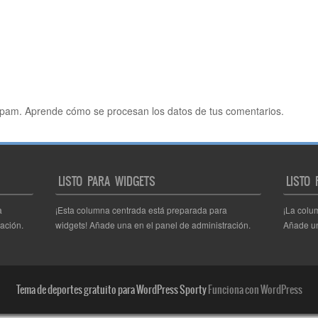
 spam.
Aprende cómo se procesan los datos de tus comentarios.
LISTO PARA WIDGETS
LISTO
a
¡Esta columna centrada está preparada para
¡La colu
ación.
widgets! Añade una en el panel de administración.
Añade un
Tema de deportes gratuito para WordPress Sporty
Funciona con WordPress