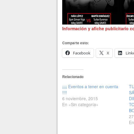
Información y afiche publicitario 
Comparte esto:
Facebook
X
Link
Relacionado
¡¡¡¡ Eventos a tener en cuenta
TU
!!!!
SÁ
6 noviembre, 2015
DI
En «Sin categoría»
TO
B
27
En