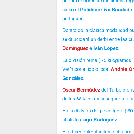
por boxeadores de los clubes or
como el
Polideportivo Saudade
portugués.
Dentro de la clásica modalidad pug
se dilucidará un derbi entre las c
Domínguez
e
Iván López
.
La división reina ( 75 kilogramos 
Verín por el ídolo local
Andrés Or
González
.
Oscar Bermúdez
del Turbo orens
de los 68 kilos en la segunda ron
En la división del peso ligero ( 60
al olívico
Iago Rodríguez
.
El primer enfrentamiento hispano-p