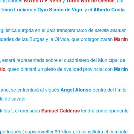
ganizadores
Boxeo D.F. Verín
y
Turbo Box de Orense
, así
,
Team Luciano
y
Gym Simón
de Vigo
, y el
Alberto Costa
ilística surgida en el país transpirenaico de
savate assault
,
iudades de las Burgas y la Olívica, que protagonizarán
Martín
), estará representada sobre el cuadrilátero del Municipal de
tiz
, quien dirimirá un pleito de rivalidad provincial con
Martín
ano, se enfrentará al vigués
Angel Alonso
dentro del límite
da de savate.
 kilos ), el orensano
Samuel Calderas
tendrá como oponente
ortugués ( supwerwelter 69 kilos ), lo constituirá el combate