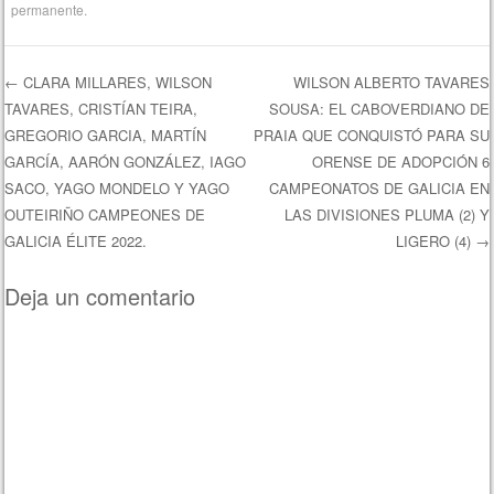
permanente
.
←
CLARA MILLARES, WILSON
WILSON ALBERTO TAVARES
TAVARES, CRISTÍAN TEIRA,
SOUSA: EL CABOVERDIANO DE
Navegación de entradas
GREGORIO GARCIA, MARTÍN
PRAIA QUE CONQUISTÓ PARA SU
GARCÍA, AARÓN GONZÁLEZ, IAGO
ORENSE DE ADOPCIÓN 6
SACO, YAGO MONDELO Y YAGO
CAMPEONATOS DE GALICIA EN
OUTEIRIÑO CAMPEONES DE
LAS DIVISIONES PLUMA (2) Y
GALICIA ÉLITE 2022.
LIGERO (4)
→
Deja un comentario