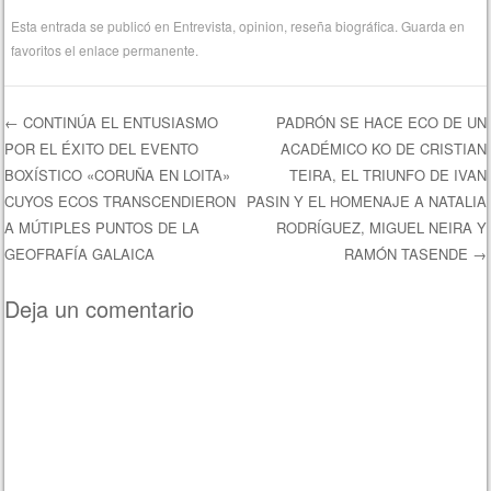
Esta entrada se publicó en
Entrevista
,
opinion
,
reseña biográfica
. Guarda en
favoritos el
enlace permanente
.
←
CONTINÚA EL ENTUSIASMO
PADRÓN SE HACE ECO DE UN
POR EL ÉXITO DEL EVENTO
ACADÉMICO KO DE CRISTIAN
Navegación de entradas
BOXÍSTICO «CORUÑA EN LOITA»
TEIRA, EL TRIUNFO DE IVAN
CUYOS ECOS TRANSCENDIERON
PASIN Y EL HOMENAJE A NATALIA
A MÚTIPLES PUNTOS DE LA
RODRÍGUEZ, MIGUEL NEIRA Y
GEOFRAFÍA GALAICA
RAMÓN TASENDE
→
Deja un comentario