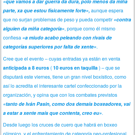
«que vamos a dar guerra da dura, polo menos da miña
parte, xa que estou físicamente forte»,
aunque espera
que no surjan problemas de peso y pueda competir
«contra
alguien da miña categoría»
, porque como él mismo
confiesa
«a miudo acabo peleando con rivais de
categorías superiores por falta de xente»
.
Cree que el evento – cuyas entradas ya están en venta
anticipada a 8 euros
(
10 euros en taquilla
) – que se
disputará este viernes, tiene un gran nivel boxístico, como
así lo acredita el interesante cartel confeccionado por la
organización, y opina que con los combates previstos
«tanto de Iván Pasin, como dos demaís boxeadores, vai
a estar a xente maís que contenta, creo eu»
.
Desde luego los cruces de cuero que habrá en boxeo
olímpico, y el enfrentamiento de categoría neo-profesional,