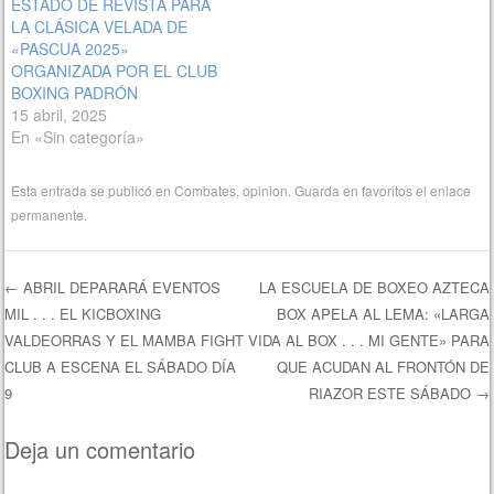
ESTADO DE REVISTA PARA
LA CLÁSICA VELADA DE
«PASCUA 2025»
ORGANIZADA POR EL CLUB
BOXING PADRÓN
15 abril, 2025
En «Sin categoría»
Esta entrada se publicó en
Combates
,
opinion
. Guarda en favoritos el
enlace
permanente
.
←
ABRIL DEPARARÁ EVENTOS
LA ESCUELA DE BOXEO AZTECA
MIL . . . EL KICBOXING
BOX APELA AL LEMA: «LARGA
Navegación de entradas
VALDEORRAS Y EL MAMBA FIGHT
VIDA AL BOX . . . MI GENTE» PARA
CLUB A ESCENA EL SÁBADO DÍA
QUE ACUDAN AL FRONTÓN DE
9
RIAZOR ESTE SÁBADO
→
Deja un comentario