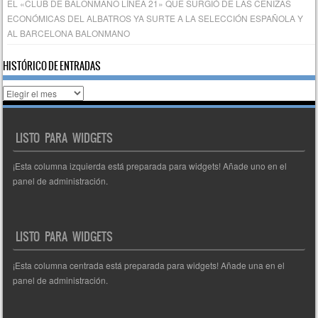
EL «CLUB DE BALONMANO LÍNEA 21» QUE SURGIÓ DE LAS CENIZAS
ECONÓMICAS DEL ALBATROS YA SURTE A LA SELECCIÓN ESPAÑOLA Y
AL BARCELONA BALONMANO
HISTÓRICO DE ENTRADAS
Histórico
de
entradas
LISTO PARA WIDGETS
¡Esta columna izquierda está preparada para widgets! Añade uno en el
panel de administración.
LISTO PARA WIDGETS
¡Esta columna centrada está preparada para widgets! Añade una en el
panel de administración.