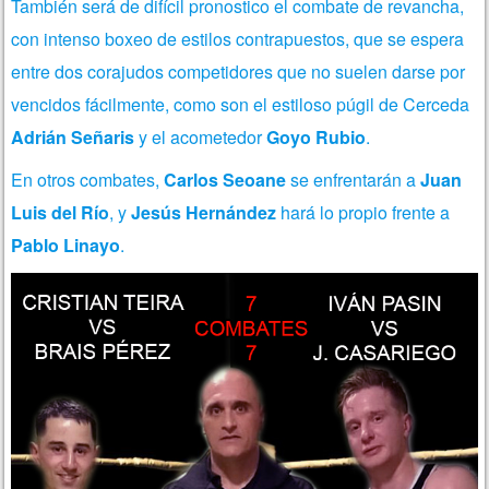
También será de difícil pronostico el combate de revancha,
con intenso boxeo de estilos contrapuestos, que se espera
entre dos corajudos competidores que no suelen darse por
vencidos fácilmente, como son el estiloso púgil de Cerceda
Adrián Señaris
y el acometedor
Goyo Rubio
.
En otros combates,
Carlos Seoane
se enfrentarán
a
Juan
Luis del Río
, y
Jesús Hernández
hará lo propio frente a
Pablo Linayo
.