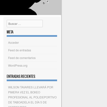
Buscar
META
Acceder
Feed de entradas
Feed de comentarios
WordPress.org
ENTRADAS RECIENTES
WILSON TAVARES LLEVARÁ POR
PIMERA VEZ EL BOXEO
PROFESIONAL AL POLIDEPORTIVO
DE TABOADELA EL DÍA 5 DE