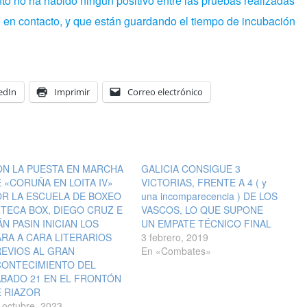
to no ha habido ningún positivo entre las pruebas realizadas
o en contacto, y que están guardando el tiempo de incubación
edIn
Imprimir
Correo electrónico
ON LA PUESTA EN MARCHA
GALICIA CONSIGUE 3
 «CORUÑA EN LOITA IV»
VICTORIAS, FRENTE A 4 ( y
R LA ESCUELA DE BOXEO
una incomparecencia ) DE LOS
TECA BOX, DIEGO CRUZ E
VASCOS, LO QUE SUPONE
ÁN PASIN INICIAN LOS
UN EMPATE TÉCNICO FINAL
RA A CARA LITERARIOS
3 febrero, 2019
EVIOS AL GRAN
En «Combates»
CONTECIMIENTO DEL
BADO 21 EN EL FRONTÓN
 RIAZOR
 octubre, 2023