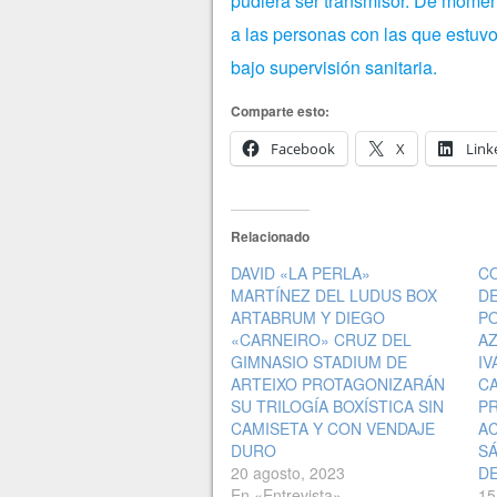
pudiera ser transmisor. De momen
a las personas con las que estuv
bajo supervisión sanitaria.
Comparte esto:
Facebook
X
Link
Relacionado
DAVID «LA PERLA»
C
MARTÍNEZ DEL LUDUS BOX
DE
ARTABRUM Y DIEGO
PO
«CARNEIRO» CRUZ DEL
AZ
GIMNASIO STADIUM DE
IV
ARTEIXO PROTAGONIZARÁN
CA
SU TRILOGÍA BOXÍSTICA SIN
PR
CAMISETA Y CON VENDAJE
A
DURO
SÁ
20 agosto, 2023
DE
En «Entrevista»
15