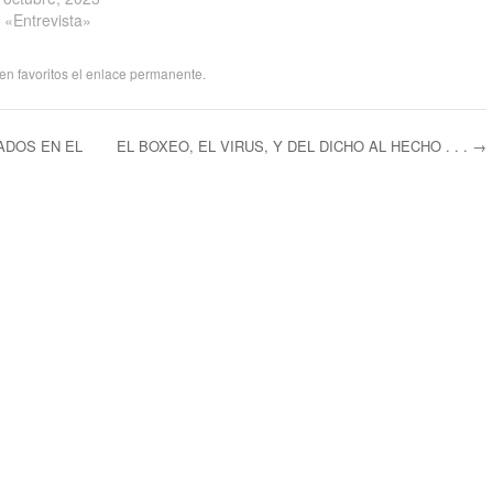
 «Entrevista»
en favoritos el
enlace permanente
.
ADOS EN EL
EL BOXEO, EL VIRUS, Y DEL DICHO AL HECHO . . .
→
ntradas