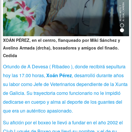
XOÁN PÉREZ, en el centro, flanqueado por Miki Sánchez y
Avelino Armada (drcha), boxeadores y amigos del finado.
Cedida
Oriundo de A Devesa ( Ribadeo ), donde recibirá sepultura
hoy las 17.00 horas,
Xoán Pérez
, desarrolló durante años
su labor como Jefe de Veterinarios dependiente de la Xunta
de Galicia. Su trayectoria como funcionario no le impidió
dedicarse en cuerpo y alma al deporte de los guantes del
que era un auténtico apasionado.
Su afición por el boxeo le llevó a fundar en el año 2002 el
Club Lugués de Boxeo que llevó su nombre, y el de su