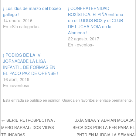
¡ Los idus de marzo del boxeo
¡ CONFRATERNIDAD
gallego !
BOXÍSTICA: El PIÑA entrena
14 enero, 2016
en el LUDUS BOX y el CLUB
En «Sin categoría»
DE LUCHA NOIA en la
Alameda !
22 agosto, 2017
En «eventos»
¡ PODIOS DE LA IV
JORNADADE LA LIGA
INFANTIL DE FORMAS EN
EL PACO PAZ DE ORENSE !
16 abril, 2019
En «eventos»
Esta entrada se publicó en
opinion
. Guarda en favoritos el
enlace permanente
.
←
SERIE RETROSPECTIVA /
UXÍA SILVA Y ADRIÁN MOLADA,
MERO BARRAL: DOS VIDAS
BECADOS POR LA FEB PARA EL
Navegación de entradas
TRUNCADAS
PNTD EN MURCIA LA SEMANA