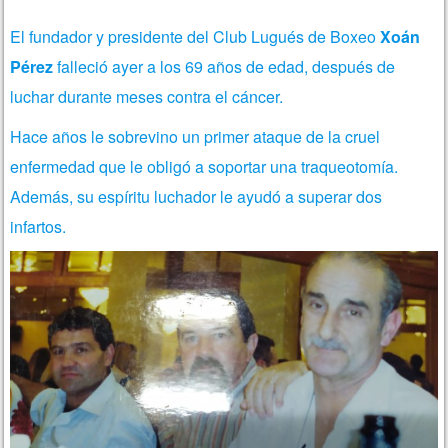
El fundador y presidente del Club Lugués de Boxeo
Xoán
Pérez
falleció ayer a los 69 años de edad, después de
luchar durante meses contra el cáncer.
Hace años le sobrevino un primer ataque de la cruel
enfermedad que le obligó a soportar una traqueotomía.
Además, su espíritu luchador le ayudó a superar dos
infartos.