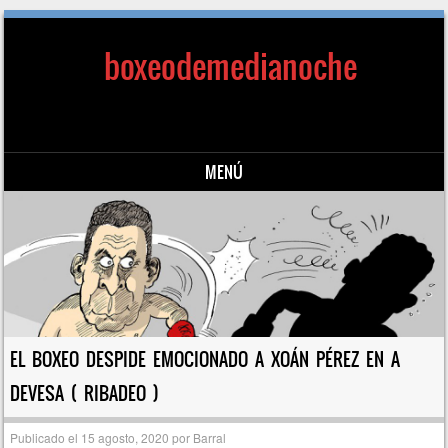
boxeodemedianoche
MENÚ
Saltar al contenido
EL BOXEO DESPIDE EMOCIONADO A XOÁN PÉREZ EN A
DEVESA ( RIBADEO )
Publicado el
15 agosto, 2020
por
Barral