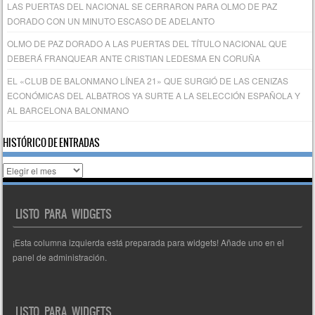
LAS PUERTAS DEL NACIONAL SE CERRARON PARA OLMO DE PAZ
DORADO CON UN MINUTO ESCASO DE ADELANTO
OLMO DE PAZ DORADO A LAS PUERTAS DEL TÍTULO NACIONAL QUE
DEBERÁ FRANQUEAR ANTE CRISTIAN LEDESMA EN CORUÑA
EL «CLUB DE BALONMANO LÍNEA 21» QUE SURGIÓ DE LAS CENIZAS
ECONÓMICAS DEL ALBATROS YA SURTE A LA SELECCIÓN ESPAÑOLA Y
AL BARCELONA BALONMANO
HISTÓRICO DE ENTRADAS
Histórico
de
entradas
LISTO PARA WIDGETS
¡Esta columna izquierda está preparada para widgets! Añade uno en el
panel de administración.
LISTO PARA WIDGETS