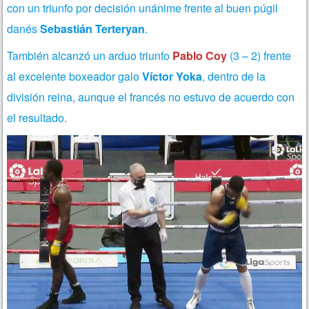
con un triunfo por decisión unánime frente al buen púgil
danés
Sebastián Terteryan
.
También alcanzó un arduo triunfo
Pablo Coy
(3 – 2) frente
al excelente boxeador galo
Víctor Yoka
, dentro de la
división reina, aunque el francés no estuvo de acuerdo con
el resultado.