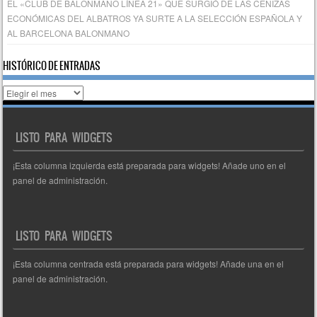
EL «CLUB DE BALONMANO LÍNEA 21» QUE SURGIÓ DE LAS CENIZAS
ECONÓMICAS DEL ALBATROS YA SURTE A LA SELECCIÓN ESPAÑOLA Y
AL BARCELONA BALONMANO
HISTÓRICO DE ENTRADAS
Histórico
de
entradas
LISTO PARA WIDGETS
¡Esta columna izquierda está preparada para widgets! Añade uno en el
panel de administración.
LISTO PARA WIDGETS
¡Esta columna centrada está preparada para widgets! Añade una en el
panel de administración.