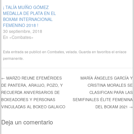
¡ TALÍA MUÍÑO GÓMEZ
MEDALLA DE PLATA EN EL
BOXAM INTERNACIONAL
FEMENINO 2018 !
30 septiembre, 2018
En «Combates»
Esta entrada se publicó en
Combates
,
velada
. Guarda en favoritos el
enlace
permanente
.
←
MARZO REUNE EFEMÉRIDES
MARÍA ÁNGELES GARCÍA Y
DE PANTERA, ARAUJO, POZO, Y
CRISTINA MORALES SE
Navegación de entradas
RECUERDA ANIVERSARIOS DE
CLASIFICAN PARA LAS
BOXEADORES Y PERSONAS
SEMIFINALES ÉLITE FEMENINA
VINCULADAS AL BOXEO GALAICO
DEL BOXAM 2021
→
Deja un comentario