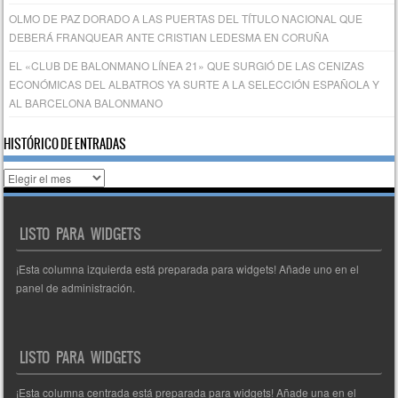
OLMO DE PAZ DORADO A LAS PUERTAS DEL TÍTULO NACIONAL QUE
DEBERÁ FRANQUEAR ANTE CRISTIAN LEDESMA EN CORUÑA
EL «CLUB DE BALONMANO LÍNEA 21» QUE SURGIÓ DE LAS CENIZAS
ECONÓMICAS DEL ALBATROS YA SURTE A LA SELECCIÓN ESPAÑOLA Y
AL BARCELONA BALONMANO
HISTÓRICO DE ENTRADAS
Histórico
de
entradas
LISTO PARA WIDGETS
¡Esta columna izquierda está preparada para widgets! Añade uno en el
panel de administración.
LISTO PARA WIDGETS
¡Esta columna centrada está preparada para widgets! Añade una en el