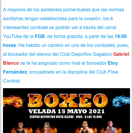
A mayores de los asistentes porcentuales que las normas
sanitarias tengan establecidas para la ocasión, los 6
interesantes combate se podrán ver a través del canal
YouTube de la
FGB
, de forma gratuita, a partir de las
19:00
horas
. Ha habido un cambio en uno de los combates, pues,
al boxeador del elenco del Club Deportivo Sagabox
Gabriel
Blanco
se le ha asignado como rival al boxeador
Eloy
Fernández
, encuadrado en la disciplina del Club Flow
Combat.