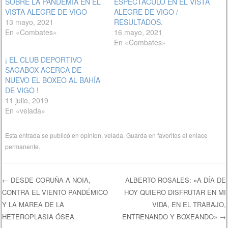
SOBRE LA PANDEMIA EN EL
ESPECTÁCULO EN EL VISTA
VISTA ALEGRE DE VIGO
ALEGRE DE VIGO /
13 mayo, 2021
RESULTADOS.
En «Combates»
16 mayo, 2021
En «Combates»
¡ EL CLUB DEPORTIVO
SAGABOX ACERCA DE
NUEVO EL BOXEO AL BAHÍA
DE VIGO !
11 julio, 2019
En «velada»
Esta entrada se publicó en
opinion
,
velada
. Guarda en favoritos el
enlace
permanente
.
←
DESDE CORUÑA A NOIA,
ALBERTO ROSALES: «A DÍA DE
CONTRA EL VIENTO PANDÉMICO
HOY QUIERO DISFRUTAR EN MI
Navegación de entradas
Y LA MAREA DE LA
VIDA, EN EL TRABAJO,
HETEROPLASIA ÓSEA
ENTRENANDO Y BOXEANDO»
→