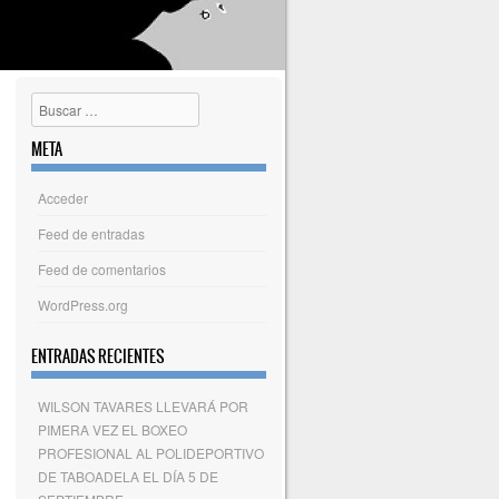
Buscar
META
Acceder
Feed de entradas
Feed de comentarios
WordPress.org
ENTRADAS RECIENTES
WILSON TAVARES LLEVARÁ POR
PIMERA VEZ EL BOXEO
PROFESIONAL AL POLIDEPORTIVO
DE TABOADELA EL DÍA 5 DE