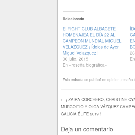
Relacionado
El FIGHT CLUB ALBACETE
ÍD
HOMENAJEA EL DÍA 22 AL
CA
CAMPEON MUNDIAL MIGUEL
EN
VELAZQUEZ ¡ Ídolos de Ayer,
B
Miguel Velazquez !
26
30 julio, 2015
En
En «reseña biográfica»
Esta entrada se publicó en
opinion
,
reseña b
←
¡ ZAIRA CORCHERO, CHRISTINE OY
MURGOITIO Y OLGA VÁZQUEZ CAMPE
Navegación de e
GALICIA ÉLITE 2019 !
Deja un comentario