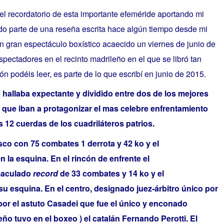
n el recordatorio de esta importante efeméride aportando mi
o parte de una reseña escrita hace algún tiempo desde mi
an gran espectáculo boxístico acaecido un viernes de junio de
spectadores en el recinto madrileño en el que se libró tan
ión podéis leer, es parte de lo que escribí en junio de 2015.
se hallaba expectante y dividido entre dos de los mejores
a que iban a protagonizar el mas celebre enfrentamiento
s 12 cuerdas de los cuadriláteros patrios.
co con 75 combates 1 derrota y 42 ko y el
la esquina. En el rincón de enfrente el
maculado
record
de 33 combates y 14 ko y el
u esquina. En el centro, designado juez-árbitro único por
 por el astuto Casadei que fue el único y enconado
ño tuvo en el boxeo ) el catalán Fernando Perotti. El