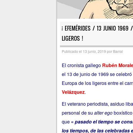
¡ EFEMÉRIDES / 13 JUNIO 1969
LIGEROS !
Publicado el
13 junio, 2019
por
Barral
El cronista gallego
Rubén Morale
el 13 de junio de 1969 se celebró
Europa de los ligeros entre el c
Velázquez
.
El veterano periodista, asiduo lib
personal de su
alter ego
boxístic
que
«
pasado el tiempo se cons
los tiempos, de las celebradas 