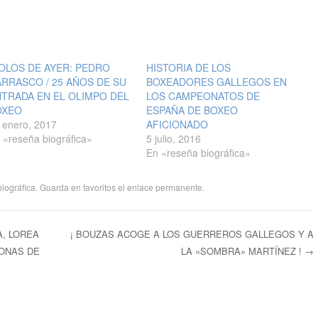
OLOS DE AYER: PEDRO
HISTORIA DE LOS
RRASCO / 25 AÑOS DE SU
BOXEADORES GALLEGOS EN
TRADA EN EL OLIMPO DEL
LOS CAMPEONATOS DE
OXEO
ESPAÑA DE BOXEO
 enero, 2017
AFICIONADO
 «reseña biográfica»
5 julio, 2016
En «reseña biográfica»
iográfica
. Guarda en favoritos el
enlace permanente
.
A, LOREA
¡ BOUZAS ACOGE A LOS GUERREROS GALLEGOS Y A
ONAS DE
LA «SOMBRA» MARTÍNEZ !
→
ntradas