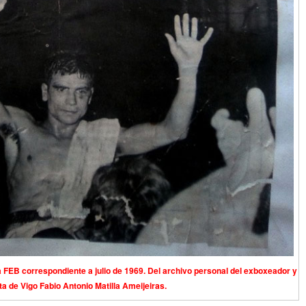
a FEB correspondiente a julio de 1969. Del archivo personal del exboxeador y
ta de Vigo Fabio Antonio Matilla Ameijeiras.